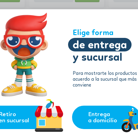
Elige forma
de entrega
y sucursal
Para mostrarte los productos
acuerdo a la sucursal que más
19.99
9.41
$
$
conviene
$
17.99
$
8.47
bezas
Classics 101 Board Games
Juego de Me
Games
remove
add
Product
AGREGAR
AGREGAR
Consulta
Retiro
Entrega
en sucursal
a domicilio