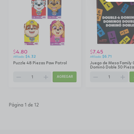
4.80
7.45
$
$
$
4.32
$
6.71
Puzzle 48 Piezas Paw Patrol
Juego de Mesa Family
Dominó Doble 30 Pieza
remove
add
remove
add
AGREGAR
Página 1 de 12