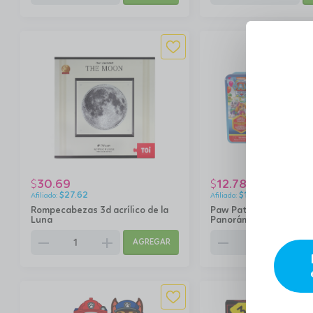
30.69
12.78
$
$
$
27.62
$
11.50
Rompecabezas 3d acrílico de la
Paw Patrol - Rompeca
Luna
Panorámico 3 en 1
remove
add
remove
add
AGREGAR