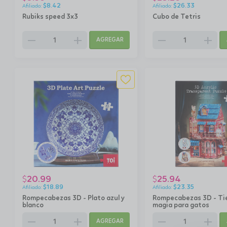
$
8.42
$
26.33
Rubiks speed 3x3
Cubo de Tetris
remove
add
remove
add
AGREGAR
20.99
25.94
$
$
$
18.89
$
23.35
Rompecabezas 3D - Plato azul y
Rompecabezas 3D - Ti
blanco
magia para gatos
remove
add
remove
add
AGREGAR