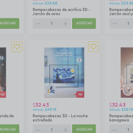
$
23.68
$
23.6
Rompecabezas de acrílico 3D -
Rompecabezas
Jarrón de aves
Jarrón azul 
remove
add
remove
AGREGAR
AGREGAR
32.43
32.43
$
$
$
29.19
$
29.19
enda de
Rompecabezas 3D - La noche
Rompecabeza
estrellada
kanagawa
remove
add
remove
AGREGAR
AGREGAR