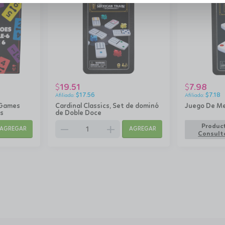
19.51
7.98
$
$
$
17.56
$
7.18
 Games
Cardinal Classics, Set de dominó
Juego De Me
s
de Doble Doce
remove
add
Product
AGREGAR
AGREGAR
Consulta