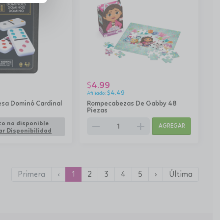
4.99
$
$
4.49
sa Dominó Cardinal
Rompecabezas De Gabby 48
Piezas
remove
add
o no disponible
AGREGAR
r Disponibilidad
Primera
‹
1
2
3
4
5
›
Última