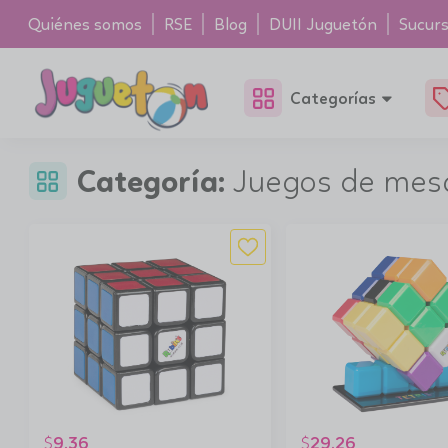
Quiénes somos
RSE
Blog
DUII Juguetón
Sucurs
Categorías
Categoría:
Juegos de mes
9.36
29.26
$
$