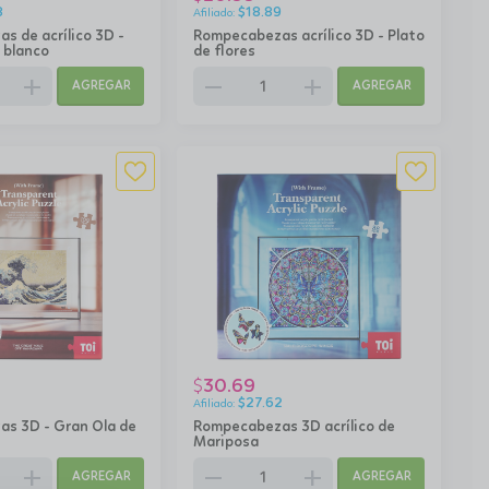
8
$
18.89
 de acrílico 3D -
Rompecabezas acrílico 3D - Plato
y blanco
de flores
add
remove
add
AGREGAR
AGREGAR
30.69
$
$
27.62
s 3D - Gran Ola de
Rompecabezas 3D acrílico de
Mariposa
add
remove
add
AGREGAR
AGREGAR