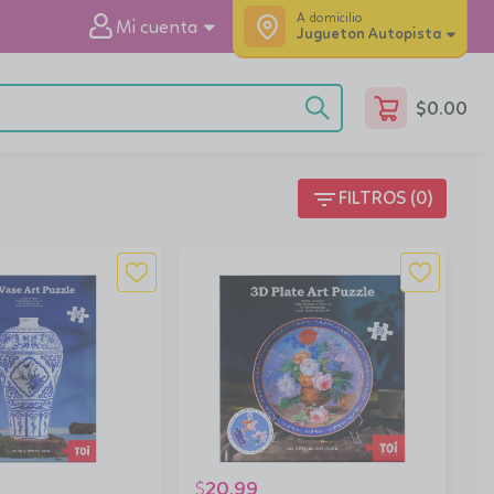
A domicilio
Mi cuenta
Jugueton Autopista
$
0.00
filter_list
FILTROS (0)
20.99
$