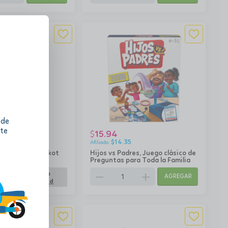
 de
 te
15.94
$
$
14.35
sa Ajedrez Suckot
Hijos vs Padres, Juego clásico de
Preguntas para Toda la Familia
remove
add
o no disponible
AGREGAR
r Disponibilidad