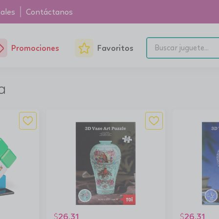
ales
Contáctanos
Promociones
Favoritos
a
26.31
26.31
$
$