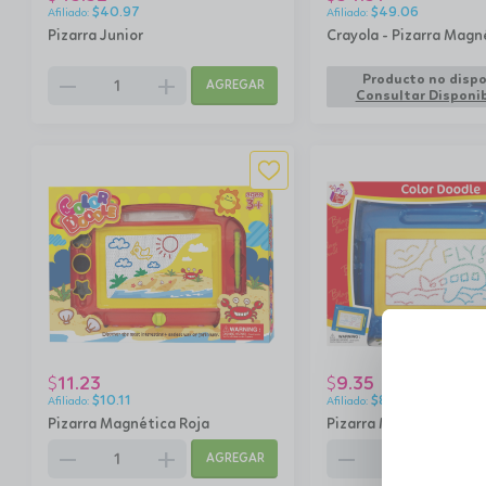
$
40.97
$
49.06
Pizarra Junior
Crayola - Pizarra Magn
remove
add
Producto no dispo
AGREGAR
Consultar Disponib
11.23
9.35
$
$
$
10.11
$
8.42
Pizarra Magnética Roja
Pizarra Magnética Azu
remove
add
remove
add
AGREGAR