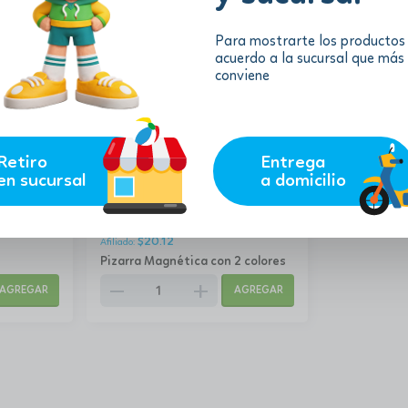
Para mostrarte los productos
acuerdo a la sucursal que más
conviene
Retiro
Entrega
en sucursal
a domicilio
22.35
$
$
20.12
Pizarra Magnética con 2 colores
remove
add
AGREGAR
AGREGAR