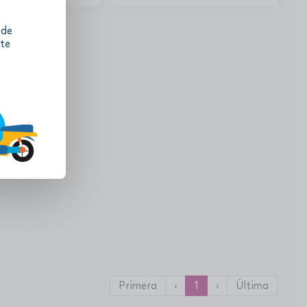
 de
 te
Primera
‹
1
›
Última