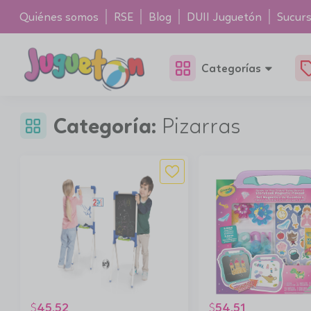
Quiénes somos
RSE
Blog
DUII Juguetón
Sucurs
Categorías
Categoría:
Pizarras
45.52
54.51
$
$