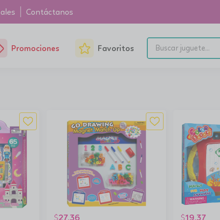
ales
Contáctanos
Promociones
Favoritos
27.36
19.37
$
$