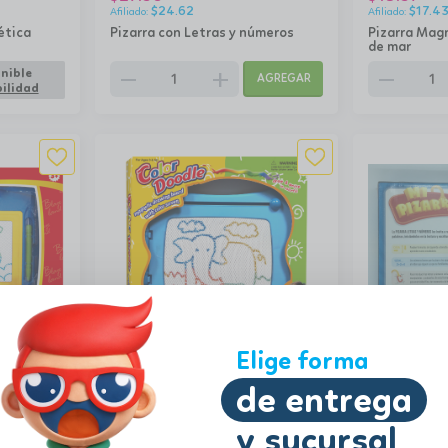
$
24.62
$
17.4
ética
Pizarra con Letras y números
Pizarra Mag
de mar
remove
add
remove
nible
AGREGAR
ilidad
10.34
18.82
$
$
Elige forma
$
9.31
$
16.9
de entrega
l
Pizarra Magnética
Pizarra Letr
remove
add
remove
AGREGAR
AGREGAR
y sucursal