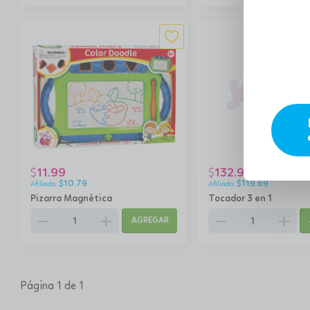
11.99
132.99
$
$
$
10.79
$
119.69
Pizarra Magnética
Tocador 3 en 1
remove
add
remove
add
AGREGAR
Página 1 de 1