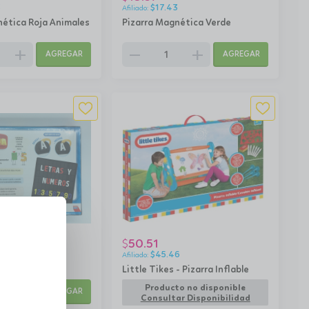
3
$
17.43
nética Roja Animales
Pizarra Magnética Verde
add
remove
add
AGREGAR
AGREGAR
50.51
$
4
$
45.46
as y Números.
Little Tikes - Pizarra Inflable
add
Producto no disponible
AGREGAR
Consultar Disponibilidad