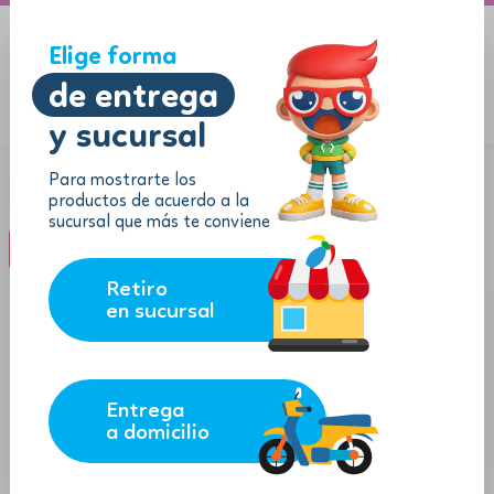
A domicilio
Jugueton Autopista
Elige forma
de entrega
y sucursal
Menu
$
0.00
Para mostrarte los
Categoría:
Sets para cocinar
productos de acuerdo a la
sucursal que más te conviene
filter_list
FILTROS (0)
Retiro
en sucursal
Entrega
a domicilio
14.85
14.85
$
$
$
13.37
$
13.37