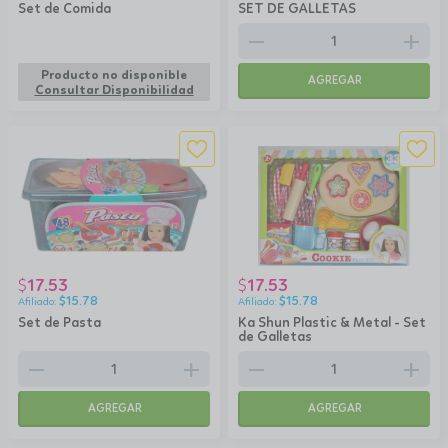
Set de Comida
SET DE GALLETAS
remove
add
Producto no disponible
AGREGAR
Consultar Disponibilidad
17.53
17.53
$
$
$
15.78
$
15.78
Set de Pasta
Ka Shun Plastic & Metal - Set
de Galletas
remove
add
remove
add
AGREGAR
AGREGAR