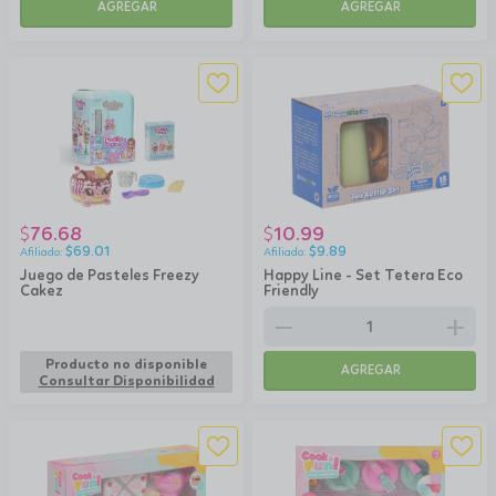
AGREGAR
AGREGAR
76.68
10.99
$
$
$
69.01
$
9.89
Juego de Pasteles Freezy
Happy Line - Set Tetera Eco
Cakez
Friendly
remove
add
Producto no disponible
AGREGAR
Consultar Disponibilidad