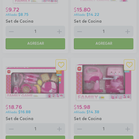
9.72
15.80
$
$
$
8.75
$
14.22
Set de Cocina
Set de Cocina
remove
add
remove
add
AGREGAR
AGREGAR
18.76
15.98
$
$
$
16.88
$
14.38
Set de Cocina
Set de Cocina
remove
add
remove
add