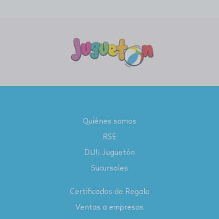
Quiénes somos
RSE
DUII Juguetón
Sucursales
Certificados de Regalo
Ventas a empresas