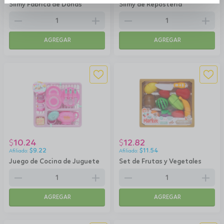
Slimy Fabrica de Donas
Slimy de Repostería
remove
add
remove
add
AGREGAR
AGREGAR
10.24
12.82
$
$
$
9.22
$
11.54
Juego de Cocina de Juguete
Set de Frutas y Vegetales
remove
add
remove
add
AGREGAR
AGREGAR