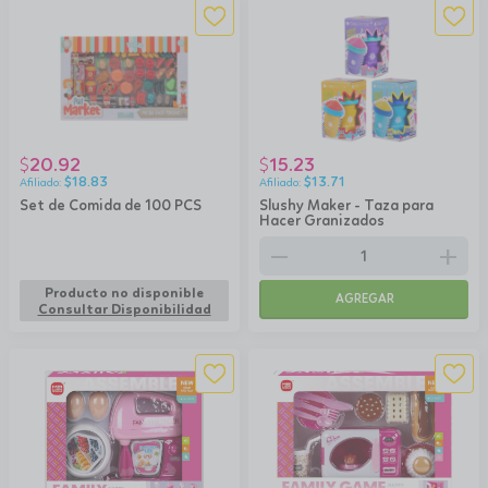
20.92
15.23
$
$
$
18.83
$
13.71
Set de Comida de 100 PCS
Slushy Maker - Taza para
Hacer Granizados
remove
add
Producto no disponible
AGREGAR
Consultar Disponibilidad