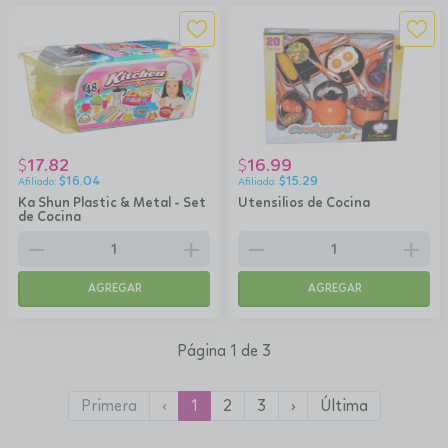
17.82
16.99
$
$
$
16.04
$
15.29
Ka Shun Plastic & Metal - Set
Utensilios de Cocina
de Cocina
remove
add
remove
add
AGREGAR
AGREGAR
Página 1 de 3
Primera
‹
1
2
3
›
Última