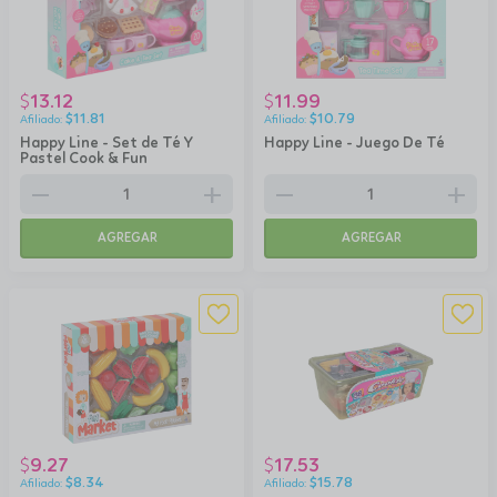
13.12
11.99
$
$
$
11.81
$
10.79
Happy Line - Set de Té Y
Happy Line - Juego De Té
Pastel Cook & Fun
remove
add
remove
add
AGREGAR
AGREGAR
9.27
17.53
$
$
$
8.34
$
15.78