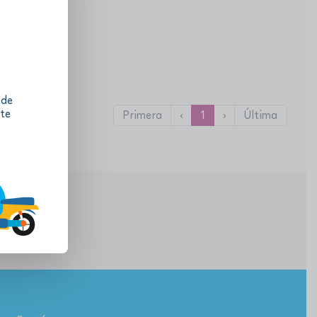
 de
 te
Primera
‹
1
›
Última