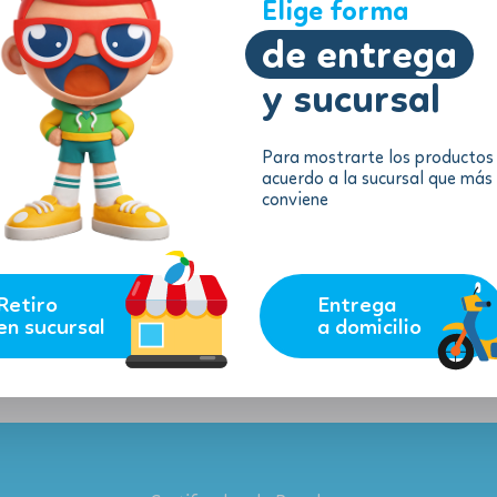
Elige forma
de entrega
y sucursal
Para mostrarte los productos
acuerdo a la sucursal que más
conviene
Retiro
Entrega
en sucursal
a domicilio