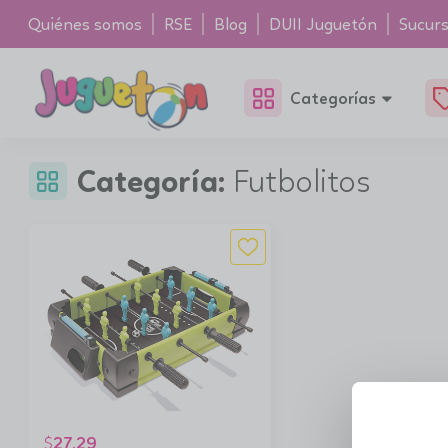
Quiénes somos
RSE
Blog
DUII Juguetón
Sucurs
Categorías
Categoría:
Futbolitos
27.29
$