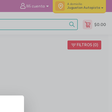
A domicilio
Mi cuenta
Jugueton Autopista
$
0.00
filter_list
FILTROS (0)