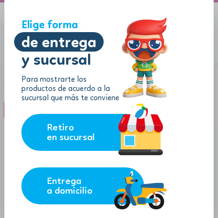
A domicilio
Jugueton Autopista
Elige forma
de entrega
y sucursal
Menu
$
0.00
Para mostrarte los
Categoría:
Motos
productos de acuerdo a la
sucursal que más te conviene
filter_list
FILTROS (0)
Retiro
en sucursal
Entrega
a domicilio
16.99
10.99
$
$
$
15.29
$
9.89