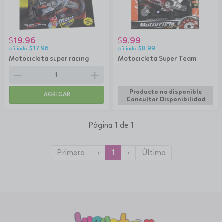
19.96
9.99
$
$
$
17.96
$
8.99
Motocicleta super racing
Motocicleta Super Team
remove
add
Producto no disponible
AGREGAR
Consultar Disponibilidad
Página 1 de 1
Primera
‹
1
›
Última