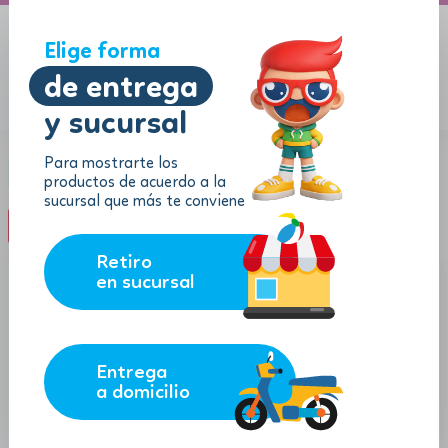
A domicilio
Jugueton Autopista
Elige forma
de entrega
y sucursal
Menu
$
0.00
Para mostrarte los
Categoría:
Cocinas
productos de acuerdo a la
sucursal que más te conviene
filter_list
FILTROS (0)
Retiro
en sucursal
Entrega
a domicilio
30.49
11.90
$
$
$
27.44
$
10.71