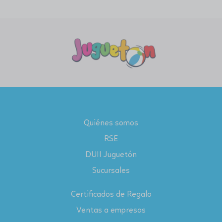
Quiénes somos
RSE
DUII Juguetón
Sucursales
Certificados de Regalo
Ventas a empresas