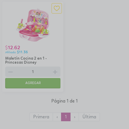
12.62
$
$
11.36
Maletín Cocina 2 en 1 -
Princesas Disney
remove
add
AGREGAR
Página 1 de 1
Primera
‹
1
›
Última