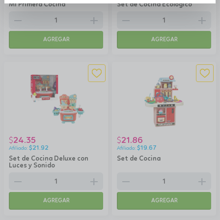
Mi Primera Cocina
Set de Cocina Ecológico
remove
add
remove
add
AGREGAR
AGREGAR
24.35
21.86
$
$
$
21.92
$
19.67
Set de Cocina Deluxe con
Set de Cocina
Luces y Sonido
remove
add
remove
add
AGREGAR
AGREGAR