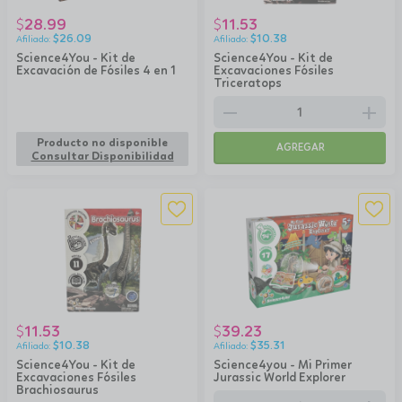
28.99
11.53
$
$
$
26.09
$
10.38
Science4You - Kit de
Science4You - Kit de
Excavación de Fósiles 4 en 1
Excavaciones Fósiles
Triceratops
remove
add
Producto no disponible
AGREGAR
Consultar Disponibilidad
11.53
39.23
$
$
$
10.38
$
35.31
Science4You - Kit de
Science4you - Mi Primer
Excavaciones Fósiles
Jurassic World Explorer
Brachiosaurus