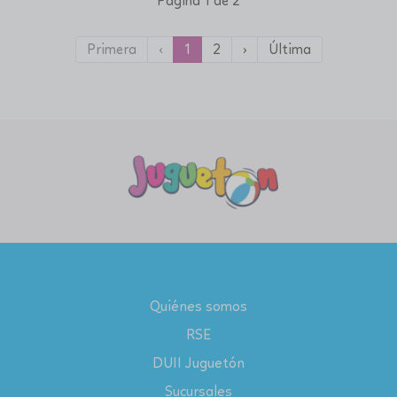
Página 1 de 2
Primera
‹
1
2
›
Última
Quiénes somos
RSE
DUII Juguetón
Sucursales