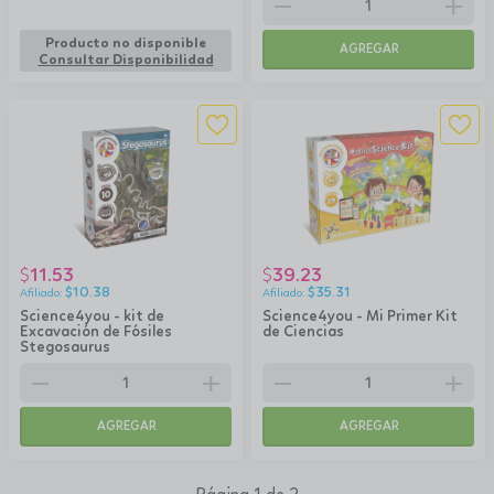
remove
add
Producto no disponible
AGREGAR
Consultar Disponibilidad
11.53
39.23
$
$
$
10.38
$
35.31
Science4you - kit de
Science4you - Mi Primer Kit
Excavación de Fósiles
de Ciencias
Stegosaurus
remove
add
remove
add
AGREGAR
AGREGAR