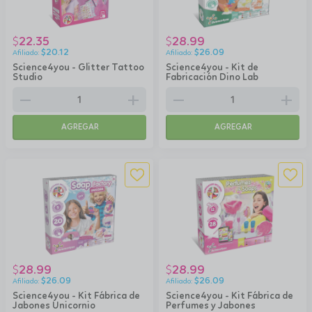
22.35
28.99
$
$
$
20.12
$
26.09
Science4you - Glitter Tattoo
Science4you - Kit de
Studio
Fabricación Dino Lab
remove
add
remove
add
AGREGAR
AGREGAR
28.99
28.99
$
$
$
26.09
$
26.09
Science4you - Kit Fábrica de
Science4you - Kit Fábrica de
Jabones Unicornio
Perfumes y Jabones