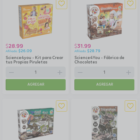
28.99
31.99
$
$
$
26.09
$
28.79
Science4you - Kit para Crear
Science4You - Fábrica de
tus Propias Piruletas
Chocolates
remove
add
remove
add
AGREGAR
AGREGAR