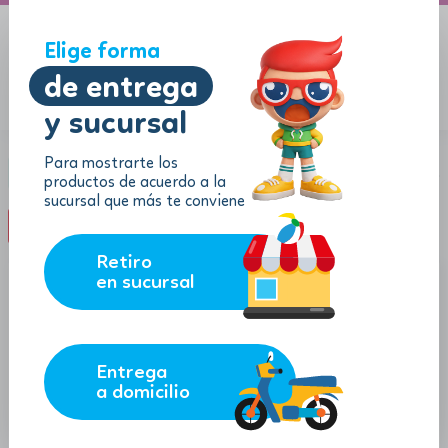
A domicilio
Jugueton Autopista
Elige forma
de entrega
y sucursal
Menu
$
0.00
Para mostrarte los
Categoría:
Ciencias y Experimento
productos de acuerdo a la
sucursal que más te conviene
filter_list
FILTROS (0)
Retiro
en sucursal
Entrega
a domicilio
13.63
30.58
$
$
$
12.27
$
27.52