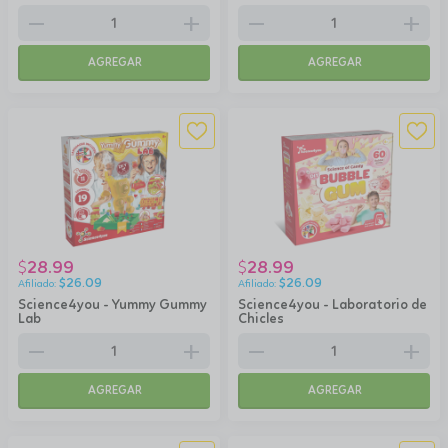
remove
add
remove
add
AGREGAR
AGREGAR
28.99
28.99
$
$
$
26.09
$
26.09
Science4you - Yummy Gummy
Science4you - Laboratorio de
Lab
Chicles
remove
add
remove
add
AGREGAR
AGREGAR