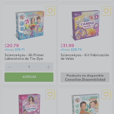
20.79
31.99
$
$
$
18.71
$
28.79
Science4you - Mi Primer
Science4you - Kit Fabricación
Laboratorio de Tie-Dye
de Velas
remove
add
Producto no disponible
AGREGAR
Consultar Disponibilidad