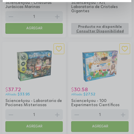
Science4you - Criaturas
Science4you - Kit
Jurásicas Marinas
Laboratorio de Cristales
Gigantes
remove
add
Producto no disponible
AGREGAR
Consultar Disponibilidad
37.72
30.58
$
$
$
33.95
$
27.52
Science4you - Laboratorio de
Science4you - 100
Pociones Misteriosas
Experimentos Científicos
remove
add
remove
add
AGREGAR
AGREGAR