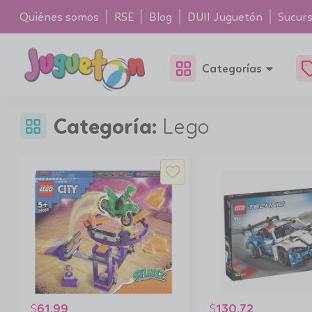
Quiénes somos
RSE
Blog
DUII Juguetón
Sucurs
Categorías
Categoría:
Lego
61.99
130.72
$
$