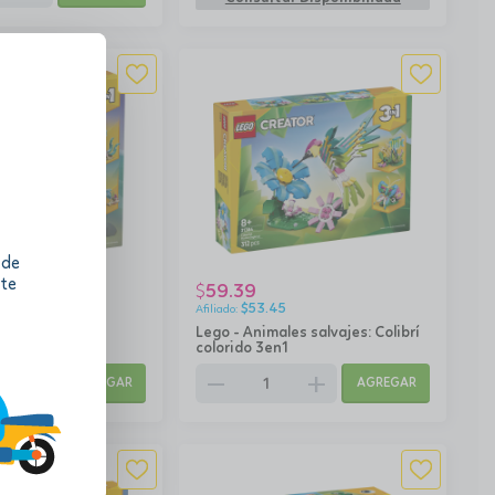
 de
 te
59.39
$
6
$
53.45
les Marinos:
Lego - Animales salvajes: Colibrí
lfines 3en1
colorido 3en1
add
remove
add
AGREGAR
AGREGAR