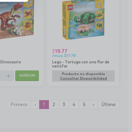
19.77
$
$
17.79
 Dinosaurio
Lego - Tortuga con una flor de
nenúfar
add
Producto no disponible
AGREGAR
Consultar Disponibilidad
Primera
‹
1
2
3
4
5
›
Última