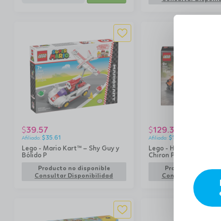
39.57
129.30
$
$
$
35.61
$
116.37
Lego - Mario Kart™ – Shy Guy y
Lego - Hipercoche Bug
Bólido P
Chiron Pur Sport
Producto no disponible
Producto no dispo
Consultar Disponibilidad
Consultar Disponib