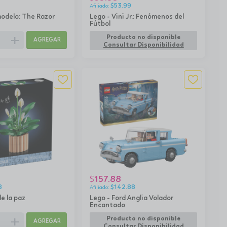
$
53.99
modelo: The Razor
Lego - Vini Jr.: Fenómenos del
Fútbol
add
Producto no disponible
AGREGAR
Consultar Disponibilidad
157.88
$
8
$
142.88
de la paz
Lego - Ford Anglia Volador
Encantado
add
Producto no disponible
AGREGAR
Consultar Disponibilidad