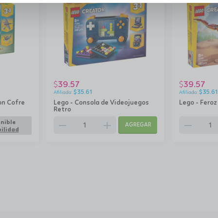
39.57
39.57
$
$
$
35.61
$
35.61
on Cofre
Lego - Consola de Videojuegos
Lego - Feroz
Retro
remove
add
remove
nible
AGREGAR
ilidad