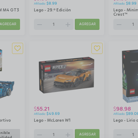
$
8.99
$
8.99
MW M4 GT3
Lego - 29.ª Edición
Lego - Mini
Crest™
remove
add
remove
AGREGAR
AGREGAR
55.21
98.98
$
$
$
49.69
$
89.0
ortivo
Lego - McLaren W1
Lego - Lirio 
remove
add
remove
nible
AGREGAR
ilidad