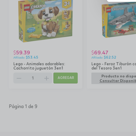
59.39
69.47
$
$
$
53.45
$
62.52
Lego - Animales adorables:
Lego - Feroz Tiburón c
Cachorrito juguetón 3en1
del Tesoro 3en1
remove
add
Producto no dispo
AGREGAR
Consultar Disponib
Página 1 de 9