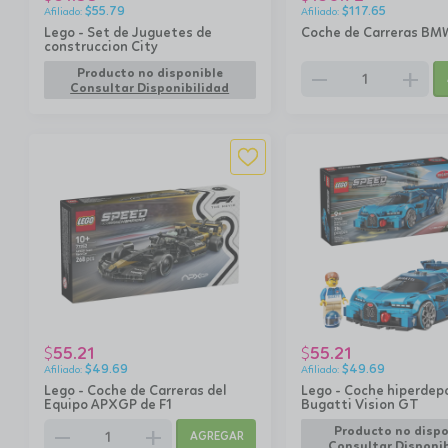
$
55.79
$
117.65
Lego - Set de Juguetes de
Coche de Carreras B
construccion City
remove
add
Producto no disponible
Consultar Disponibilidad
55.21
55.21
$
$
$
49.69
$
49.69
Lego - Coche de Carreras del
Lego - Coche hiperdep
Equipo APXGP de F1
Bugatti Vision GT
remove
add
Producto no dispo
AGREGAR
Consultar Disponib