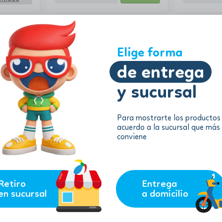
Elige forma
de entrega
y sucursal
Para mostrarte los productos
acuerdo a la sucursal que más
69.47
98.96
$
$
conviene
$
62.52
$
89.0
atti
Lego - Monster Jam™ Sparkle
Lego - Anima
Smash
Hermosos De
remove
nible
Producto no disponible
ilidad
Consultar Disponibilidad
Retiro
Entrega
en sucursal
a domicilio