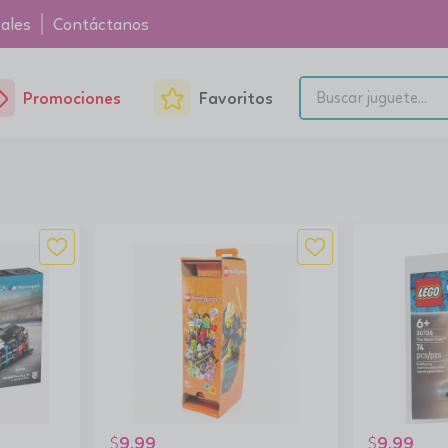
ales
Contáctanos
Promociones
Favoritos
9.99
9.99
$
$