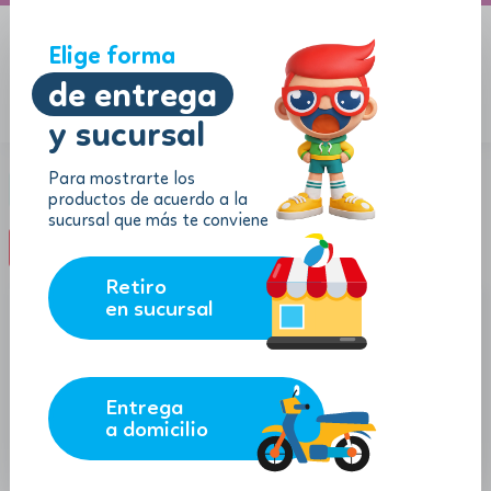
A domicilio
Jugueton Autopista
Elige forma
de entrega
y sucursal
Menu
$
0.00
Para mostrarte los
Categoría:
Sets de juegos
productos de acuerdo a la
sucursal que más te conviene
filter_list
FILTROS (0)
Retiro
en sucursal
Entrega
a domicilio
59.87
43.46
$
$
$
53.88
$
39.11