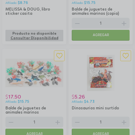
$
8.76
$
15.75
MELISSA & DOUG, libro
Balde de juguetes de
sticker casita
animales marinos (copia)
remove
add
Producto no disponible
AGREGAR
Consultar Disponibilidad
17.50
5.26
$
$
$
15.75
$
4.73
Balde de juguetes de
Dinosaurios mini surtido
animales marinos
remove
add
remove
add
AGREGAR
AGREGAR