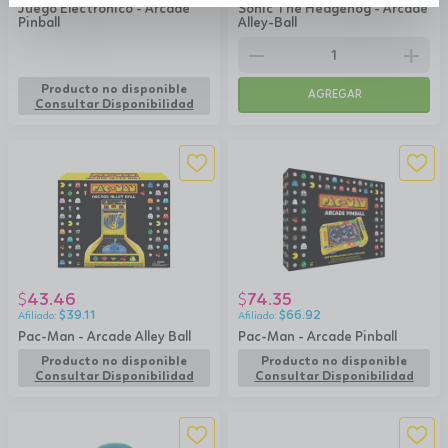
Juego Electrónico - Arcade
Sonic The Hedgehog - Arcade
Pinball
Alley-Ball
remove
add
Producto no disponible
AGREGAR
Consultar Disponibilidad
43.46
74.35
$
$
$
39.11
$
66.92
Pac-Man - Arcade Alley Ball
Pac-Man - Arcade Pinball
Producto no disponible
Producto no disponible
Consultar Disponibilidad
Consultar Disponibilidad