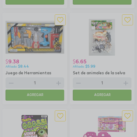
9.38
6.65
$
$
$
8.44
$
5.99
Juego de Herramientas
Set de animales de la selva
remove
add
remove
add
AGREGAR
AGREGAR