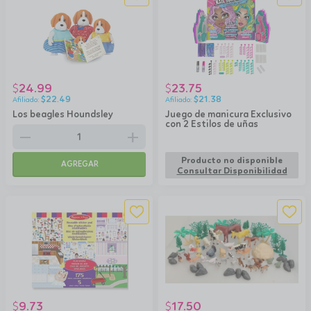
24.99
23.75
$
$
$
22.49
$
21.38
Los beagles Houndsley
Juego de manicura Exclusivo
con 2 Estilos de uñas
remove
add
Producto no disponible
AGREGAR
Consultar Disponibilidad
9.73
17.50
$
$