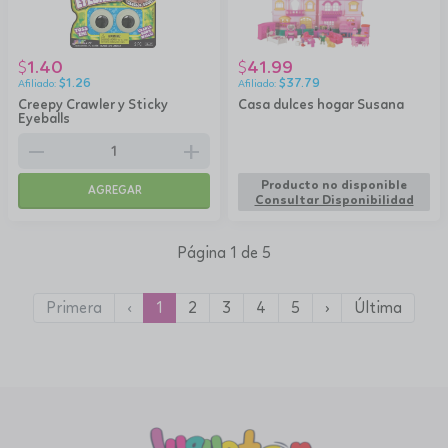
1.40
41.99
$
$
$
1.26
$
37.79
Creepy Crawler y Sticky
Casa dulces hogar Susana
Eyeballs
remove
add
Producto no disponible
AGREGAR
Consultar Disponibilidad
Página 1 de 5
Primera
‹
1
2
3
4
5
›
Última