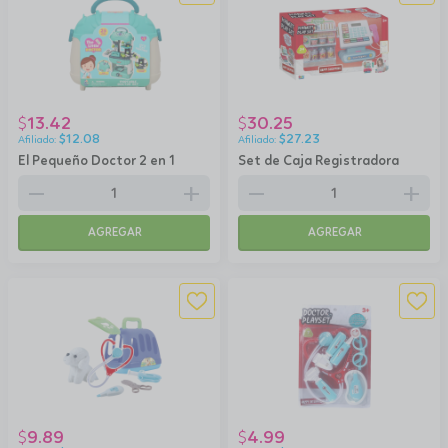
13.42
30.25
$
$
$
12.08
$
27.23
El Pequeño Doctor 2 en 1
Set de Caja Registradora
remove
add
remove
add
AGREGAR
AGREGAR
9.89
4.99
$
$