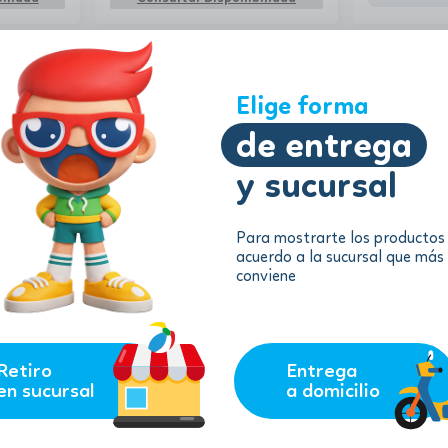
Elige forma
de entrega
y sucursal
Para mostrarte los productos
acuerdo a la sucursal que más
54.75
31.36
$
$
conviene
$
49.28
$
28.2
cks de
Sylvanian Families - La caja de
Sylvanian Fa
pasteles
Kindergarte
remove
add
remove
AGREGAR
AGREGAR
Retiro
Entrega
en sucursal
a domicilio