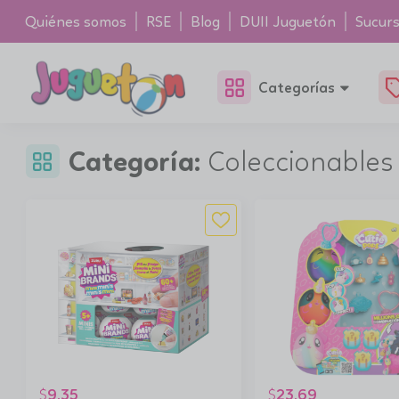
Quiénes somos
RSE
Blog
DUII Juguetón
Sucurs
Categorías
Categoría:
Coleccionables
9.35
23.69
$
$