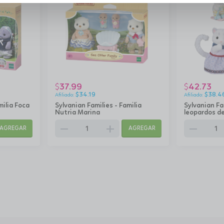
37.99
42.73
$
$
$
34.19
$
38.4
milia Foca
Sylvanian Families - Familia
Sylvanian Fa
Nutria Marina
leopardos de
remove
add
remove
AGREGAR
AGREGAR