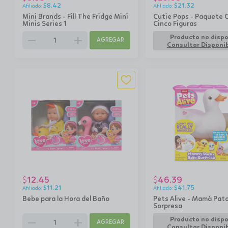
$
8.42
$
21.32
Mini Brands - Fill The Fridge Mini
Cutie Pops - Paquete 
Minis Series 1
Cinco Figuras
remove
add
Producto no dispo
AGREGAR
Consultar Disponib
12.45
46.39
$
$
$
11.21
$
41.75
Bebe para la Hora del Baño
Pets Alive - Mamá Pat
Sorpresa
remove
add
Producto no dispo
AGREGAR
Consultar Disponib