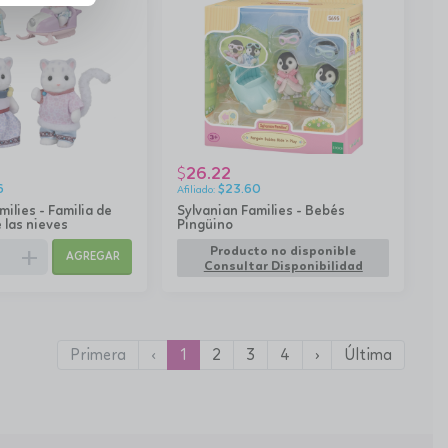
26.22
$
6
$
23.60
milies - Familia de
Sylvanian Families - Bebés
 las nieves
Pingüino
add
Producto no disponible
AGREGAR
Consultar Disponibilidad
Primera
‹
1
2
3
4
›
Última