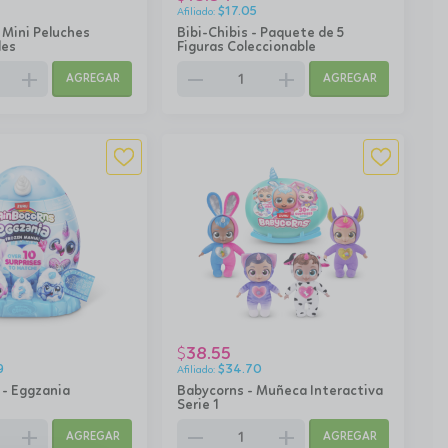
$
17.05
 Mini Peluches
Bibi-Chibis - Paquete de 5
les
Figuras Coleccionable
add
remove
add
AGREGAR
AGREGAR
38.55
$
9
$
34.70
 - Eggzania
Babycorns - Muñeca Interactiva
Serie 1
add
remove
add
AGREGAR
AGREGAR