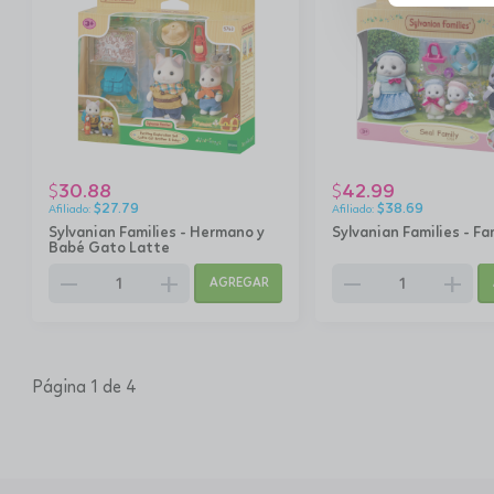
30.88
42.99
$
$
$
27.79
$
38.69
Sylvanian Families - Hermano y
Sylvanian Families - Fa
Babé Gato Latte
remove
add
remove
add
AGREGAR
Página 1 de 4