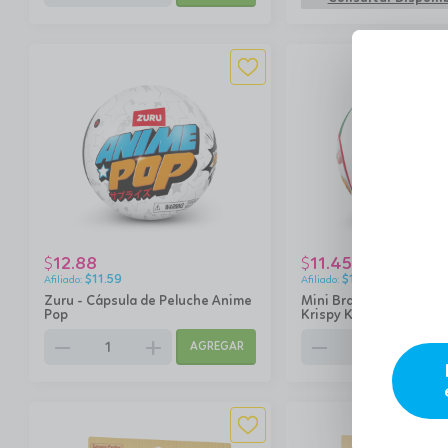
12.88
11.45
$
$
$
11.59
$
10.31
Zuru - Cápsula de Peluche Anime
Mini Brands - Crea Sna
Pop
Krispy Kreme
remove
add
remove
add
AGREGAR