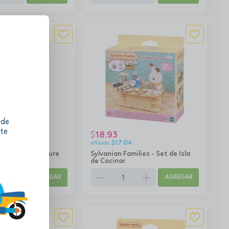
 de
 te
18.93
$
2
$
17.04
milies - Adventure
Sylvanian Families - Set de Isla
n Friends
de Cocinar
add
remove
add
AGREGAR
AGREGAR