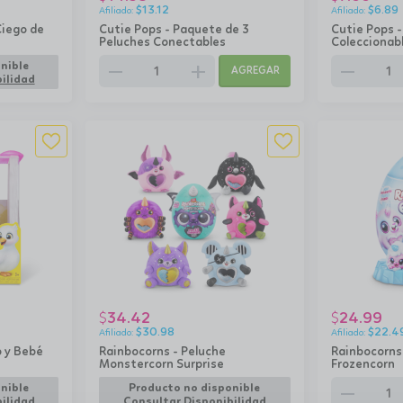
$
13.12
$
6.89
Ciego de
Cutie Pops - Paquete de 3
Cutie Pops -
Peluches Conectables
Coleccionab
remove
add
remove
nible
AGREGAR
ilidad
34.42
24.99
$
$
$
30.98
$
22.4
o y Bebé
Rainbocorns - Peluche
Rainbocorns
Monstercorn Surprise
Frozencorn
remove
nible
Producto no disponible
ilidad
Consultar Disponibilidad