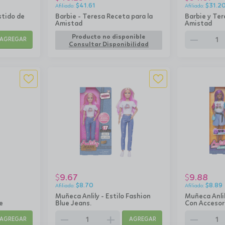
$
41.61
$
31.2
stido de
Barbie - Teresa Receta para la
Barbie y Ter
Amistad
Amistad
remove
Producto no disponible
AGREGAR
Consultar Disponibilidad
9.67
9.88
$
$
$
8.70
$
8.89
Muñeca Anlily - Estilo Fashion
Muñeca Anlil
e
Blue Jeans.
Con Accesor
remove
add
remove
AGREGAR
AGREGAR