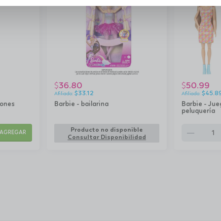
36.80
50.99
$
$
$
33.12
$
45.8
iones
Barbie - bailarina
Barbie - Ju
peluquería
remove
Producto no disponible
AGREGAR
Consultar Disponibilidad