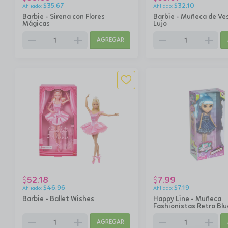
$
35.67
$
32.10
Barbie - Sirena con Flores
Barbie - Muñeca de Ve
Mágicas
Lujo
remove
add
remove
add
AGREGAR
52.18
7.99
$
$
$
46.96
$
7.19
Barbie - Ballet Wishes
Happy Line - Muñeca
Fashionistas Retro Blu
remove
add
remove
add
AGREGAR