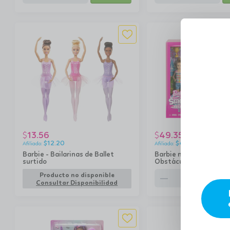
13.56
49.35
$
$
$
12.20
$
44.42
Barbie - Bailarinas de Ballet
Barbie n- Set de Carre
surtido
Obstáculos y Muñeca
remove
add
Producto no disponible
Consultar Disponibilidad