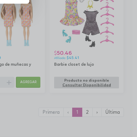
50.46
$
9
$
45.41
ego de muñecas y
Barbie closet de lujo
add
Producto no disponible
AGREGAR
Consultar Disponibilidad
Primera
‹
1
2
›
Última