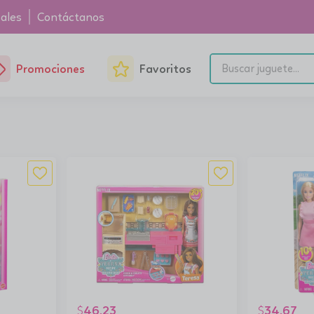
ales
Contáctanos
Promociones
Favoritos
46.23
34.67
$
$