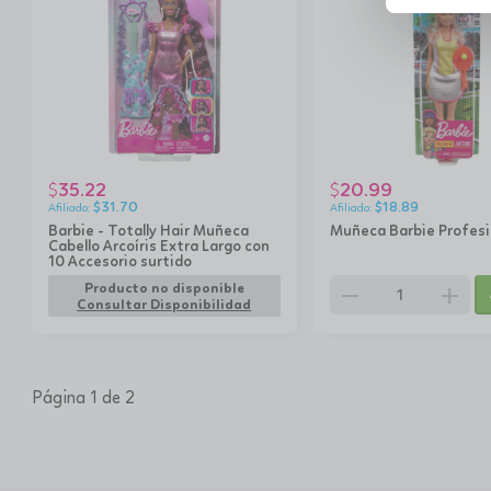
35.22
20.99
$
$
$
31.70
$
18.89
Barbie - Totally Hair Muñeca
Muñeca Barbie Profes
Cabello Arcoíris Extra Largo con
10 Accesorio surtido
remove
add
Producto no disponible
Consultar Disponibilidad
Página 1 de 2