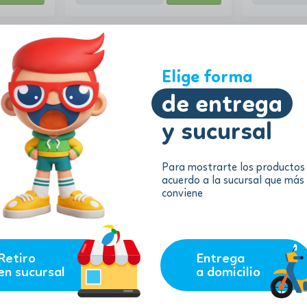
Elige forma
de entrega
y sucursal
Para mostrarte los productos
42.46
24.99
$
acuerdo a la sucursal que más
$
$
38.21
$
22.4
conviene
ra de
Barbie – Go kart
Barbie Muñe
bañador Ros
remove
add
Product
AGREGAR
AGREGAR
Consulta
Retiro
Entrega
en sucursal
a domicilio