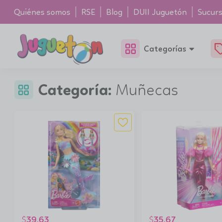
Quiénes somos
RSE
Blog
DUII Juguetón
Sucurs
Categorías
Categoría:
Muñecas
39.63
35.67
$
$