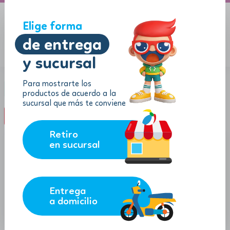
A domicilio
Jugueton Autopista
Elige forma
de entrega
y sucursal
Menu
$
0.00
Para mostrarte los
Categoría:
Certificados de regalo
productos de acuerdo a la
sucursal que más te conviene
filter_list
FILTROS (0)
Retiro
en sucursal
Entrega
a domicilio
10.00
40.00
$
$
Certificado de regalo $10.00
Certificado de regalo $40.00