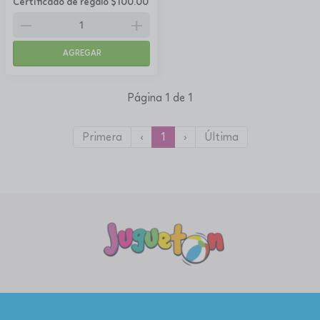
Certificado de regalo $100.00
remove
add
AGREGAR
Página 1 de 1
Primera
‹
1
›
Última