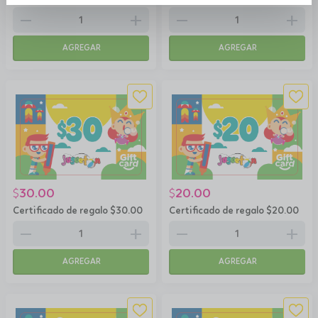
remove
add
remove
add
AGREGAR
AGREGAR
30.00
20.00
$
$
Certificado de regalo $30.00
Certificado de regalo $20.00
remove
add
remove
add
AGREGAR
AGREGAR