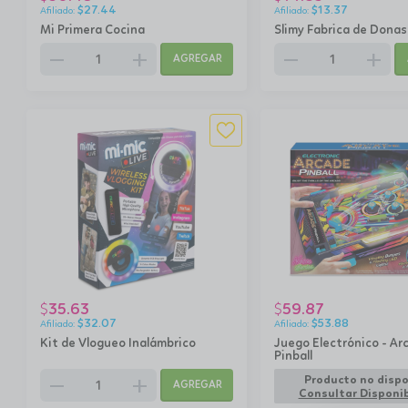
$
27.44
$
13.37
Mi Primera Cocina
Slimy Fabrica de Donas
remove
add
remove
add
AGREGAR
35.63
59.87
$
$
$
32.07
$
53.88
Kit de Vlogueo Inalámbrico
Juego Electrónico - Ar
Pinball
remove
add
Producto no dispo
AGREGAR
Consultar Disponib