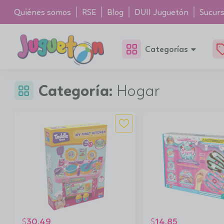
Quiénes somos
RSE
Blog
DUII Juguetón
Sucurs
Categorías
Categoría:
Hogar
30.49
14.85
$
$