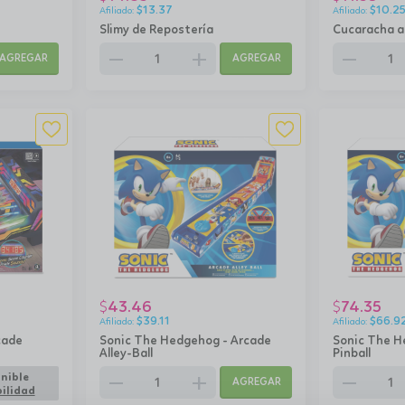
$
13.37
$
10.2
Slimy de Repostería
Cucaracha a
remove
add
remove
AGREGAR
AGREGAR
43.46
74.35
$
$
$
39.11
$
66.9
cade
Sonic The Hedgehog - Arcade
Sonic The H
Alley-Ball
Pinball
remove
add
remove
nible
AGREGAR
ilidad