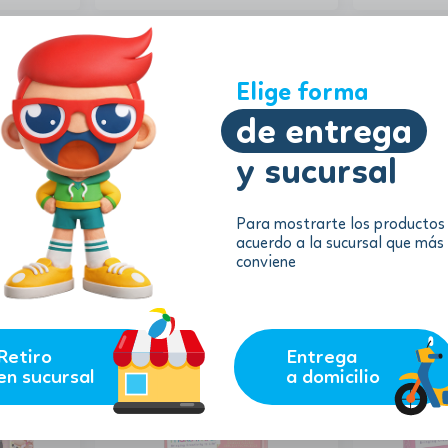
Elige forma
de entrega
y sucursal
Para mostrarte los productos
acuerdo a la sucursal que más
10.24
7.22
$
$
conviene
$
9.22
$
6.50
Pcs
Juego de Cocina de Juguete
Set Belleza 
remove
add
remove
AGREGAR
AGREGAR
Retiro
Entrega
en sucursal
a domicilio