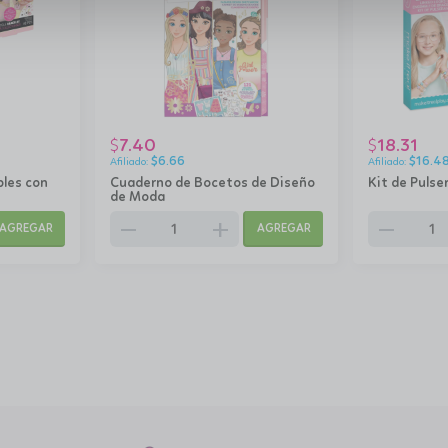
7.40
18.31
$
$
$
6.66
$
16.4
bles con
Cuaderno de Bocetos de Diseño
Kit de Pulse
de Moda
remove
add
remove
AGREGAR
AGREGAR