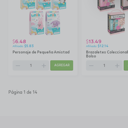
6.48
13.49
$
$
$
5.83
$
12.14
Personaje de Pequeña Amistad
Brazaletes Colecciona
Bolso
remove
add
remove
add
AGREGAR
Página 1 de 14