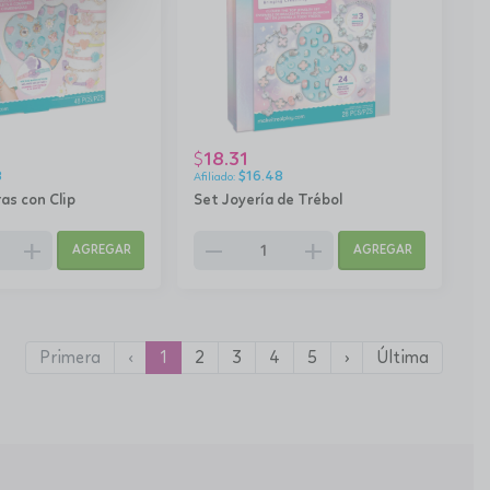
18.31
$
8
$
16.48
ras con Clip
Set Joyería de Trébol
add
remove
add
AGREGAR
AGREGAR
Primera
‹
1
2
3
4
5
›
Última