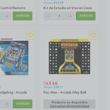
5
$
42.55
 Control Remoto
Kit de Estudio en Vivo en Casa
add
remove
add
AGREGAR
AGREGAR
43.46
$
2
$
39.11
edgehog - Arcade
Pac-Man - Arcade Alley Ball
add
Producto no disponible
AGREGAR
Consultar Disponibilidad