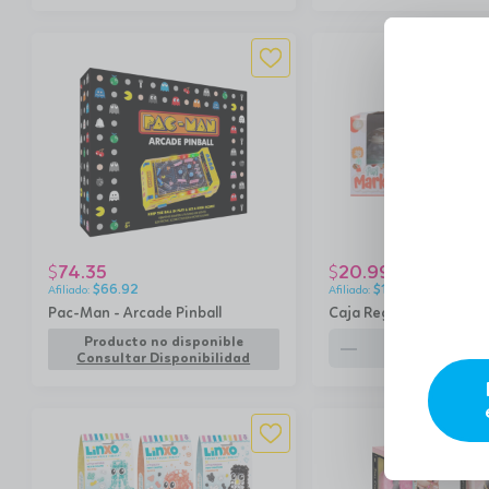
74.35
20.99
$
$
$
66.92
$
18.89
Pac-Man - Arcade Pinball
Caja Registradora 20 
remove
add
Producto no disponible
Consultar Disponibilidad