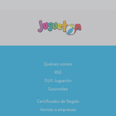
Quiénes somos
RSE
DUII Juguetón
Sucursales
Certificados de Regalo
Ventas a empresas