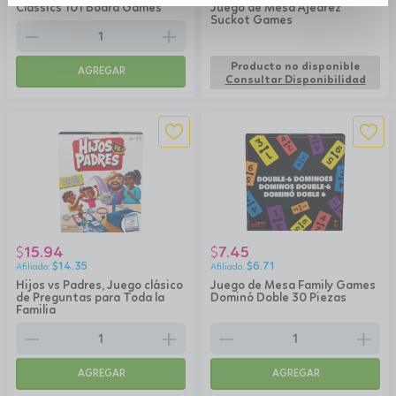
Classics 101 Board Games
Juego de Mesa Ajedrez
Suckot Games
remove
add
Producto no disponible
AGREGAR
Consultar Disponibilidad
15.94
7.45
$
$
$
14.35
$
6.71
Hijos vs Padres, Juego clásico
Juego de Mesa Family Games
de Preguntas para Toda la
Dominó Doble 30 Piezas
Familia
remove
add
remove
add
AGREGAR
AGREGAR