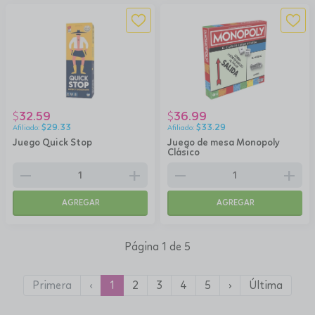
32.59
36.99
$
$
$
29.33
$
33.29
Juego Quick Stop
Juego de mesa Monopoly
Clásico
remove
add
remove
add
AGREGAR
AGREGAR
Página 1 de 5
Primera
‹
1
2
3
4
5
›
Última