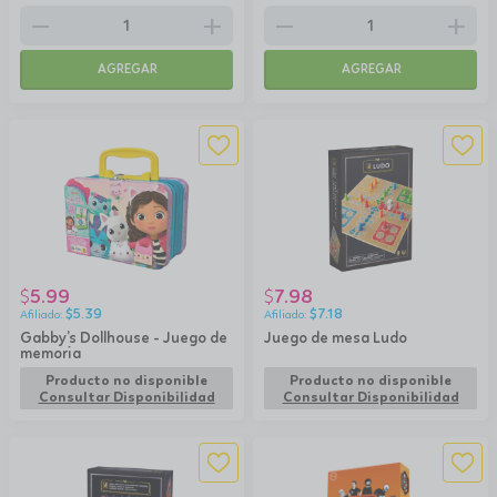
remove
add
remove
add
AGREGAR
AGREGAR
5.99
7.98
$
$
$
5.39
$
7.18
Gabby’s Dollhouse - Juego de
Juego de mesa Ludo
memoria
Producto no disponible
Producto no disponible
Consultar Disponibilidad
Consultar Disponibilidad