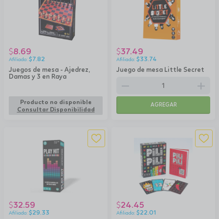
8.69
37.49
$
$
$
7.82
$
33.74
Juegos de mesa - Ajedrez,
Juego de mesa Little Secret
Damas y 3 en Raya
remove
add
Producto no disponible
AGREGAR
Consultar Disponibilidad
32.59
24.45
$
$
$
29.33
$
22.01