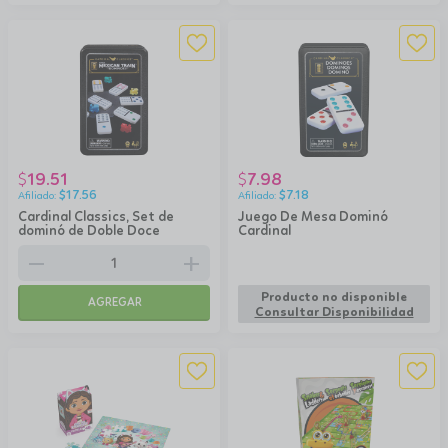
19.51
7.98
$
$
$
17.56
$
7.18
Cardinal Classics, Set de
Juego De Mesa Dominó
dominó de Doble Doce
Cardinal
remove
add
Producto no disponible
AGREGAR
Consultar Disponibilidad