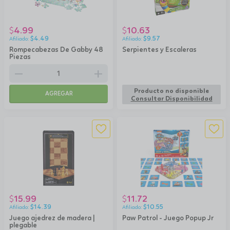
4.99
10.63
$
$
$
4.49
$
9.57
Rompecabezas De Gabby 48
Serpientes y Escaleras
Piezas
remove
add
Producto no disponible
AGREGAR
Consultar Disponibilidad
15.99
11.72
$
$
$
14.39
$
10.55
Juego ajedrez de madera |
Paw Patrol - Juego Popup Jr
plegable