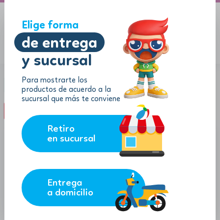
A domicilio
Jugueton Autopista
Elige forma
de entrega
y sucursal
Menu
$
0.00
Para mostrarte los
Categoría:
Juegos de mesa
productos de acuerdo a la
sucursal que más te conviene
filter_list
FILTROS (0)
Retiro
en sucursal
Entrega
a domicilio
19.99
9.41
$
$
$
17.99
$
8.47