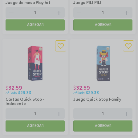
Juego de mesa Play hit
Juego PILI PILI
remove
add
remove
add
AGREGAR
AGREGAR
32.59
32.59
$
$
$
29.33
$
29.33
Cartas Quick Stop -
Juego Quick Stop Family
Indecente
remove
add
remove
add
AGREGAR
AGREGAR