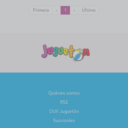
Primera
‹
1
›
Última
Quiénes somos
RSE
DUII Juguetón
Sucursales