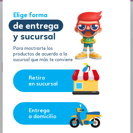
A domicilio
Jugueton Autopista
Elige forma
de entrega
y sucursal
Menu
$
0.00
Para mostrarte los
Categoría:
Guitarras
productos de acuerdo a la
sucursal que más te conviene
filter_list
FILTROS (0)
Retiro
en sucursal
Entrega
a domicilio
177.57
52.99
$
$
$
162.57
$
47.69