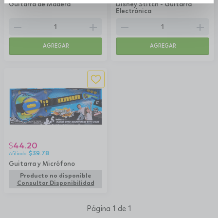
Guitarra de Madera
Disney Stitch - Guitarra
Electrónica
remove
add
remove
add
AGREGAR
AGREGAR
44.20
$
$
39.78
Guitarra y Micrófono
Producto no disponible
Consultar Disponibilidad
Página 1 de 1