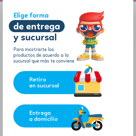
A domicilio
Jugueton Autopista
Elige forma
de entrega
y sucursal
Menu
$
0.00
Para mostrarte los
productos de acuerdo a la
sucursal que más te conviene
Retiro
en sucursal
Entrega
a domicilio
Resbaladera
SKU:
79103