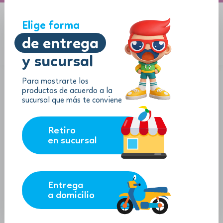
A domicilio
Jugueton Autopista
Elige forma
de entrega
y sucursal
Menu
$
0.00
Para mostrarte los
productos de acuerdo a la
sucursal que más te conviene
Retiro
en sucursal
Entrega
a domicilio