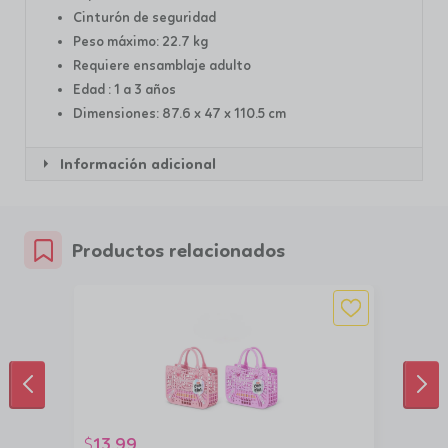
Cinturón de seguridad
Peso máximo: 22.7 kg
Requiere ensamblaje adulto
Edad : 1 a 3 años
Dimensiones: 87.6 x 47 x 110.5 cm
Información adicional
Productos relacionados
ANTERIOR
SIG
13.99
$