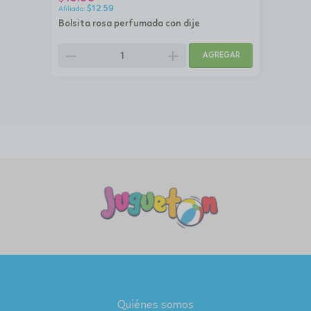
$
12.59
Bolsita rosa perfumada con dije
remove
add
AGREGAR
Quiénes somos