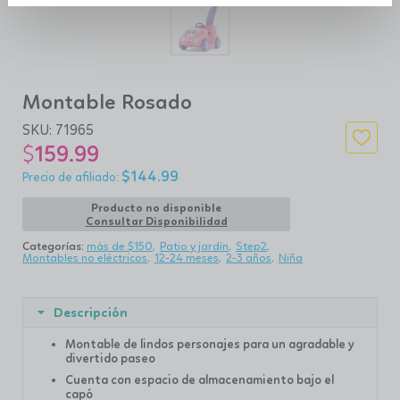
Montable Rosado
SKU:
71965
$
159.99
$
144.99
Producto no disponible
Consultar Disponibilidad
Categorías:
más de $150
Patio y jardín
Step2
Montables no eléctricos
12-24 meses
2-3 años
Niña
Descripción
Montable de lindos personajes para un agradable y
divertido paseo
Cuenta con espacio de almacenamiento bajo el
capó