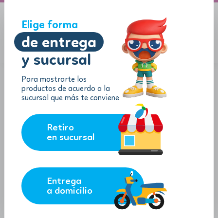
A domicilio
Jugueton Autopista
Elige forma
de entrega
y sucursal
Menu
$
0.00
Para mostrarte los
productos de acuerdo a la
sucursal que más te conviene
Retiro
en sucursal
Entrega
a domicilio