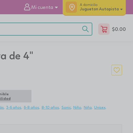
A domicilio
Mi cuenta
Jugueton Autopista
$
0.00
ra de 4"
nible
ilidad
ás
3-6 años
6-8 años
8-10 años
Sonic
Niño
Niña
Unisex