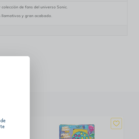
y colección de fans del universo Sonic.
s llamativos y gran acabado.
 de
 te