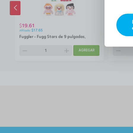
ANTERIOR
19.61
13.47
$
$
$
17.65
$
12.
 El
Fuggler - Fugg Stars de 9 pulgadas,
Paw patrol
remove
add
remove
AGREGAR