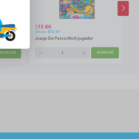
SIGUI
13.86
3
$
$
$
12.47
Juego De Pesca Multijugador
Rom
remove
add
rem
AGREGAR
AGREGAR