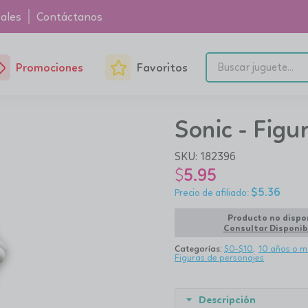
ales
Contáctanos
Promociones
Favoritos
Sonic - Figu
SKU:
182396
$
5.95
$
5.36
Producto no dispo
Consultar Disponib
Categorías:
$0-$10
10 años o m
Figuras de personajes
Descripción