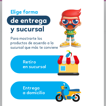
A domicilio
Jugueton Autopista
Elige forma
de entrega
y sucursal
Menu
$
0.00
Para mostrarte los
productos de acuerdo a la
sucursal que más te conviene
Retiro
en sucursal
Entrega
a domicilio
Rompecabezas de Madera de
Spidey