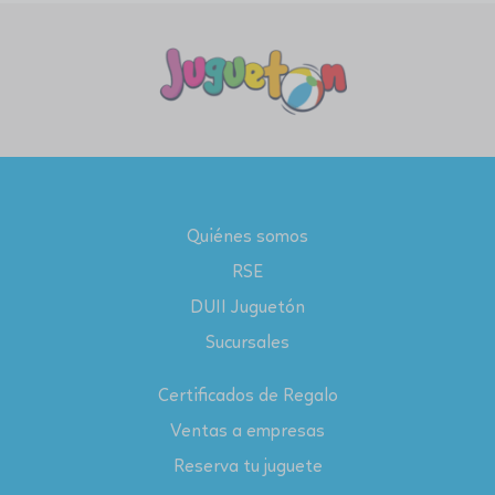
Quiénes somos
RSE
DUII Juguetón
Sucursales
Certificados de Regalo
Ventas a empresas
Reserva tu juguete