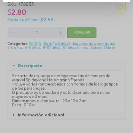
SKU:
178533
$
2.80
$
2.52
remove
add
AGREGAR
Categorías:
$0-$10
Back To School
Juguetes de aprendizaje
3-6 años
6-8 años
8-10 años
10 años o más
Spidey
Unisex
Descripción
Se trata de un juego de rompecabezas de madera de
Marvel Spidey and His Amazing Friends.
Incluye varios rompecabezas con formas de los logotipos
de los personajes.
El producto es de madera y está diseñado para niños
mayores de 3 años.
Dimensiones del paquete: 23 x 12 x 2cm
Peso: 0.10kg
Información adicional