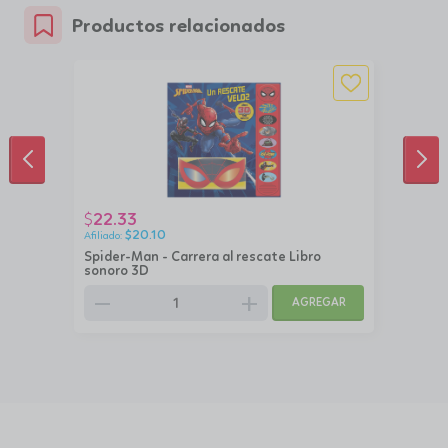
Productos relacionados
ANTERIOR
SIG
22.33
$
$
20.10
Spider-Man - Carrera al rescate Libro
sonoro 3D
remove
add
AGREGAR