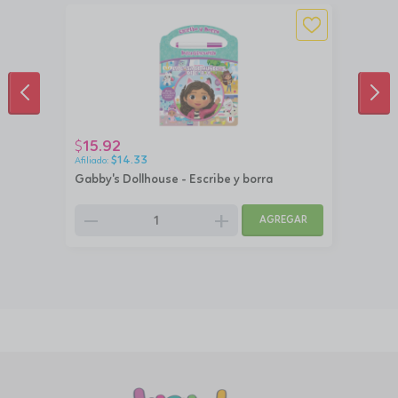
ANTERIOR
SIG
15.92
$
$
14.33
Gabby's Dollhouse - Escribe y borra
remove
add
AGREGAR