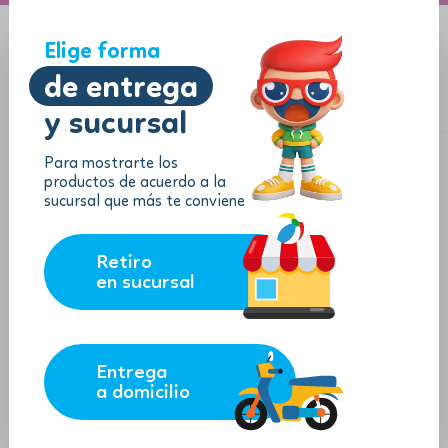
A domicilio
Jugueton Autopista
Elige forma
de entrega
y sucursal
Menu
$
0.00
Para mostrarte los
productos de acuerdo a la
sucursal que más te conviene
Retiro
en sucursal
Entrega
a domicilio