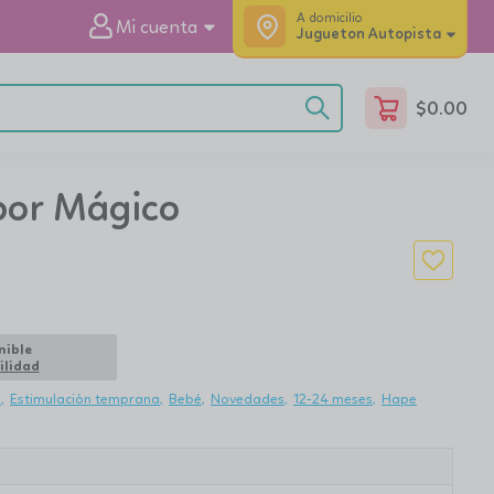
A domicilio
Mi cuenta
Jugueton Autopista
$
0.00
bor Mágico
nible
ilidad
s
Estimulación temprana
Bebé
Novedades
12-24 meses
Hape