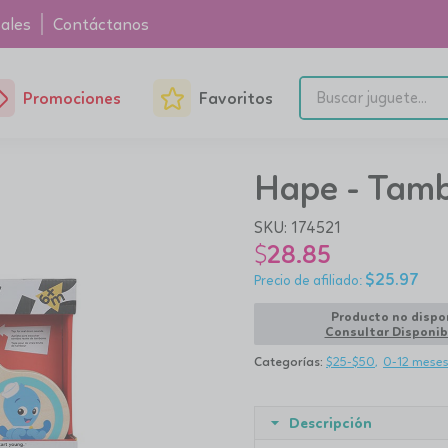
ales
Contáctanos
Promociones
Favoritos
Hape - Tam
SKU:
174521
$
28.85
$
25.97
Producto no dispo
Consultar Disponib
Categorías:
$25-$50
0-12 mese
Descripción