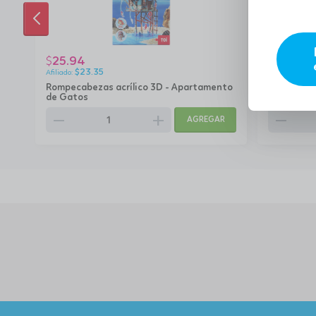
ANTERIOR
25.94
25.94
$
$
$
23.35
$
23
Rompecabezas acrílico 3D - Apartamento
Rompecabe
de Gatos
gatos
remove
add
remove
AGREGAR