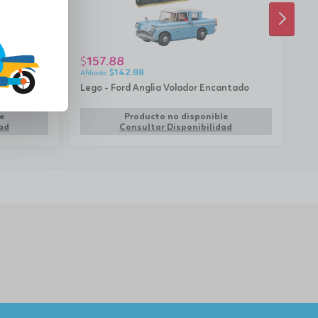
SIGUI
157.88
1
$
$
$
142.88
ícula - El
Lego - Ford Anglia Volador Encantado
Syl
rem
e
Producto no disponible
ad
Consultar Disponibilidad