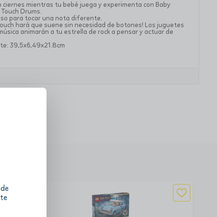
 ciernes mientras tu bebé juega y experimenta con Baby
c Touch Drums.
oso para tocar una nota diferente.
 Touch hará que suene sin necesidad de botones! Los juguetes
úsica animarán a tu estrella de rock a pensar y actuar de
te: 39,5x6,49x21.8cm
 de
 te