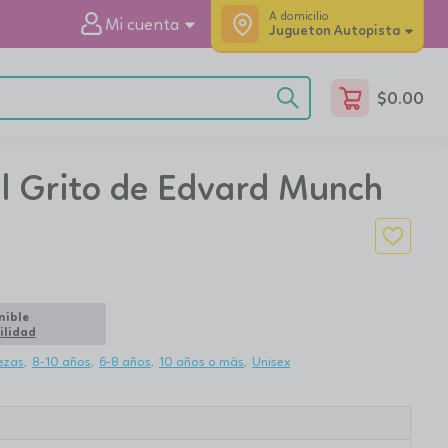
A domicilio
Mi cuenta
Jugueton Autopista
$
0.00
l Grito de Edvard Munch
nible
ilidad
ezas
8-10 años
6-8 años
10 años o más
Unisex