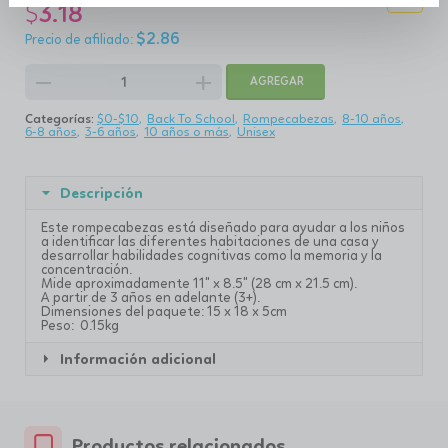
$
3.18
$
2.86
remove
add
AGREGAR
Categorías:
$0-$10
Back To School
Rompecabezas
8-10 años
6-8 años
3-6 años
10 años o más
Unisex
Descripción
Este rompecabezas está diseñado para ayudar a los niños
a identificar las diferentes habitaciones de una casa y
desarrollar habilidades cognitivas como la memoria y la
concentración.
Mide aproximadamente 11" x 8.5" (28 cm x 21.5 cm).
A partir de 3 años en adelante (3+).
Dimensiones del paquete: 15 x 18 x 5cm
Peso: 0.15kg
Información adicional
Productos relacionados