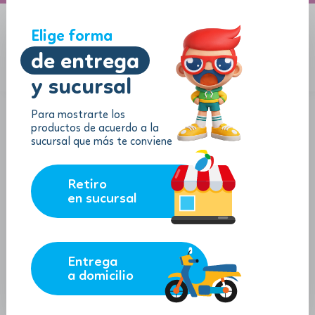
A domicilio
Jugueton Autopista
Elige forma
de entrega
y sucursal
Menu
$
0.00
Para mostrarte los
productos de acuerdo a la
sucursal que más te conviene
Retiro
en sucursal
Entrega
a domicilio
Rompecabezas "La Casa"
SKU:
145408