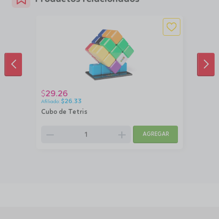
ANTERIOR
SIG
29.26
$
$
26.33
Cubo de Tetris
remove
add
AGREGAR