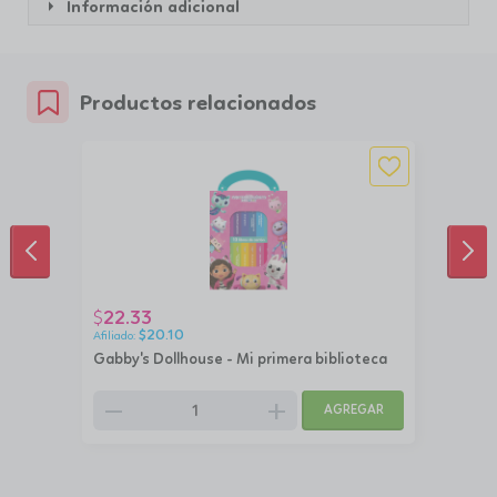
Información adicional
Productos relacionados
ANTERIOR
SIG
22.33
$
$
20.10
Gabby's Dollhouse - Mi primera biblioteca
remove
add
AGREGAR