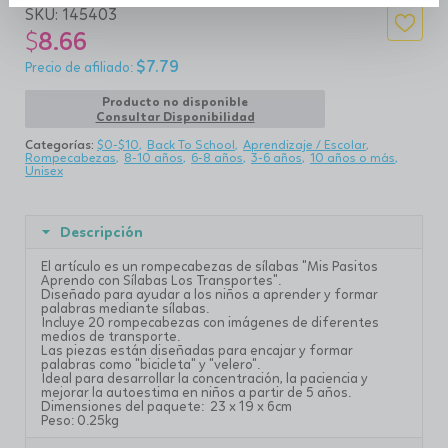
SKU:
145403
$
8.66
$
7.79
Producto no disponible
Consultar Disponibilidad
Categorías:
$0-$10
Back To School
Aprendizaje / Escolar
Rompecabezas
8-10 años
6-8 años
3-6 años
10 años o más
Unisex
Descripción
El artículo es un rompecabezas de sílabas "Mis Pasitos
Aprendo con Sílabas Los Transportes".
Diseñado para ayudar a los niños a aprender y formar
palabras mediante sílabas.
Incluye 20 rompecabezas con imágenes de diferentes
medios de transporte.
Las piezas están diseñadas para encajar y formar
palabras como "bicicleta" y "velero".
Ideal para desarrollar la concentración, la paciencia y
mejorar la autoestima en niños a partir de 5 años.
Dimensiones del paquete: 23 x 19 x 6cm
Peso: 0.25kg