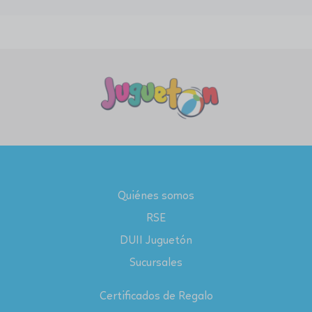
Quiénes somos
RSE
DUII Juguetón
Sucursales
Certificados de Regalo