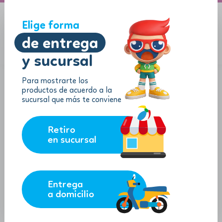
A domicilio
Jugueton Autopista
Elige forma
de entrega
y sucursal
Menu
$
0.00
Para mostrarte los
productos de acuerdo a la
sucursal que más te conviene
Retiro
en sucursal
Entrega
a domicilio
Aprendo con Sílabas "Los
Transportes"