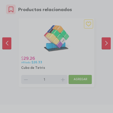
Productos relacionados
ANTERIOR
SIG
29.26
$
$
26.33
Cubo de Tetris
remove
add
AGREGAR