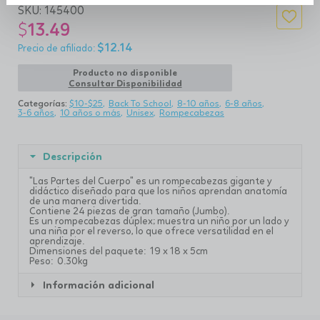
SKU:
145400
$
13.49
$
12.14
Producto no disponible
Consultar Disponibilidad
Categorías:
$10-$25
Back To School
8-10 años
6-8 años
3-6 años
10 años o más
Unisex
Rompecabezas
Descripción
"Las Partes del Cuerpo" es un rompecabezas gigante y
didáctico diseñado para que los niños aprendan anatomía
de una manera divertida.
Contiene 24 piezas de gran tamaño (Jumbo).
Es un rompecabezas dúplex; muestra un niño por un lado y
una niña por el reverso, lo que ofrece versatilidad en el
aprendizaje.
Dimensiones del paquete: 19 x 18 x 5cm
Peso: 0.30kg
Información adicional