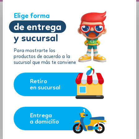
A domicilio
Jugueton Autopista
Elige forma
de entrega
y sucursal
Menu
$
0.00
Para mostrarte los
productos de acuerdo a la
sucursal que más te conviene
Retiro
en sucursal
Entrega
a domicilio
Rompecabezas "Las Partes del
Cuerpo"