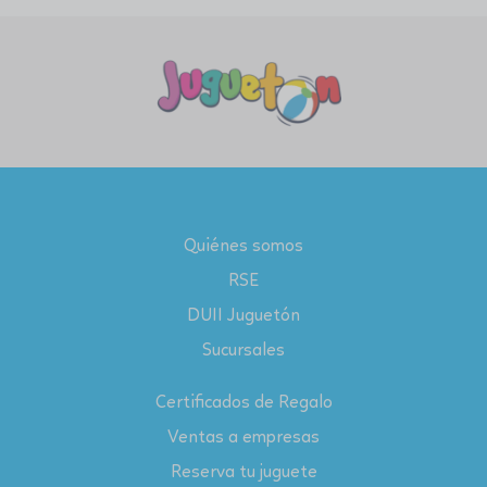
Quiénes somos
RSE
DUII Juguetón
Sucursales
Certificados de Regalo
Ventas a empresas
Reserva tu juguete