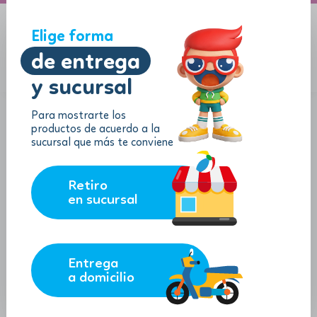
A domicilio
Jugueton Autopista
Elige forma
de entrega
y sucursal
Menu
$
0.00
Para mostrarte los
productos de acuerdo a la
sucursal que más te conviene
Retiro
en sucursal
Entrega
a domicilio