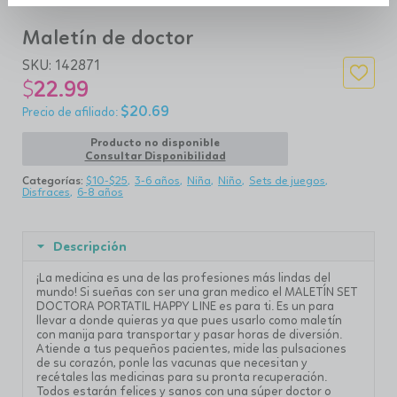
Maletín de doctor
SKU:
142871
$
22.99
$
20.69
Producto no disponible
Consultar Disponibilidad
Categorías:
$10-$25
3-6 años
Niña
Niño
Sets de juegos
Disfraces
6-8 años
Descripción
¡La medicina es una de las profesiones más lindas del
mundo! Si sueñas con ser una gran medico el MALETÍN SET
DOCTORA PORTATIL HAPPY LINE es para ti. Es un para
llevar a donde quieras ya que pues usarlo como maletín
con manija para transportar y pasar horas de diversión.
Atiende a tus pequeños pacientes, mide las pulsaciones
de su corazón, ponle las vacunas que necesitan y
recétales las medicinas para su pronta recuperación.
Todos estarán felices y sanos con una súper doctor o