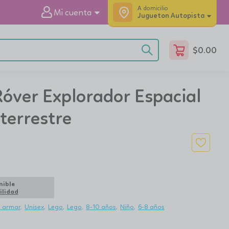
A domicilio
Mi cuenta
Jugueton Autopista
$
0.00
Róver Explorador Espacial
terrestre
nible
ilidad
e armar
Unisex
Lego
Lego
8-10 años
Niño
6-8 años