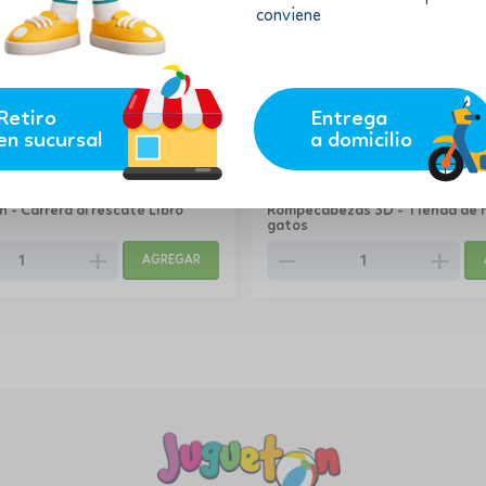
conviene
Retiro
Entrega
en sucursal
a domicilio
25.94
$
.10
$
23.35
 - Carrera al rescate Libro
Rompecabezas 3D - Tienda de 
gatos
add
remove
add
AGREGAR