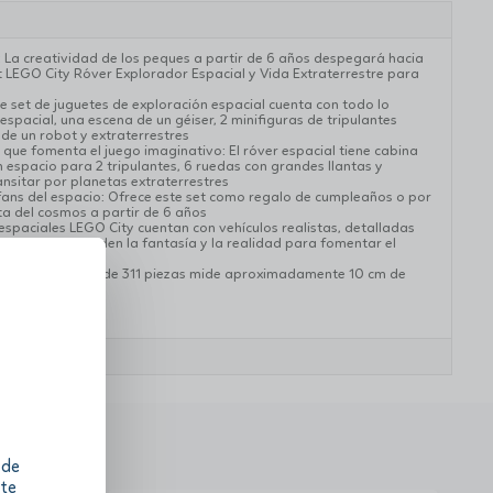
: La creatividad de los peques a partir de 6 años despegará hacia
t LEGO City Róver Explorador Espacial y Vida Extraterrestre para
e set de juguetes de exploración espacial cuenta con todo lo
espacial, una escena de un géiser, 2 minifiguras de tripulantes
 de un robot y extraterrestres
a que fomenta el juego imaginativo: El róver espacial tiene cabina
espacio para 2 tripulantes, 6 ruedas con grandes llantas y
sitar por planetas extraterrestres
fans del espacio: Ofrece este set como regalo de cumpleaños o por
sta del cosmos a partir de 6 años
s espaciales LEGO City cuentan con vehículos realistas, detalladas
sonajes que funden la fantasía y la realidad para fomentar el
acial de este set de 311 piezas mide aproximadamente 10 cm de
 cm de anchura
 de
 te