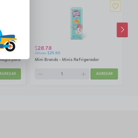
SIGUI
28.78
1
$
$
$
25.90
magia para
Mini Brands - Minis Refrigerador
Pok
remove
add
rem
AGREGAR
AGREGAR