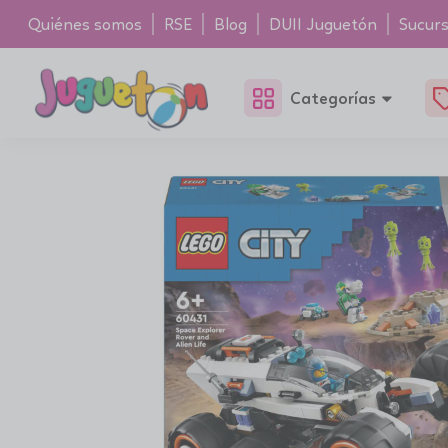
Quiénes somos
RSE
Blog
DUII Juguetón
Sucurs
Categorías