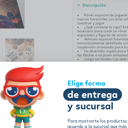
Descripción
•
Róver espacial de juguete
nuevos horizontes con este se
construir y jugar
•
¿Qué contiene la caja? Est
necesario para crear un róver 
espaciales y figuras de acción
•
Vehículo espacial futurist
minuciosamente detallada con 
suspensión avanzada para tran
•
Un divertido regalo para 
las fiestas a un joven entusia
•
Juego sin límites: Los set
estructuras e interesantes per
juego imaginativo sin límites
•
Dimensiones: El róver esp
altura, 22 cm de longitud y 13
‎Peso: 610 g
Elige forma
de entrega
Información adicional
y sucursal
Para mostrarte los productos
acuerdo a la sucursal que más