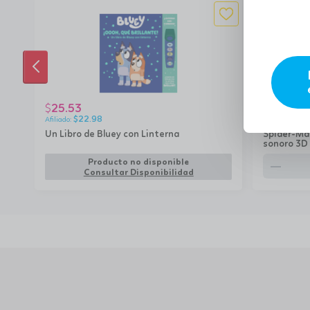
ANTERIOR
25.53
22.33
$
$
$
22.98
$
20
Un Libro de Bluey con Linterna
Spider-Man
sonoro 3D
remove
Producto no disponible
Consultar Disponibilidad