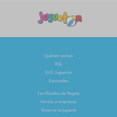
Quiénes somos
RSE
DUII Juguetón
Sucursales
Certificados de Regalo
Ventas a empresas
Reserva tu juguete