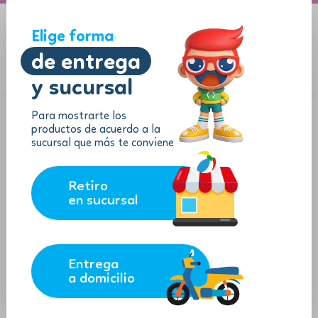
A domicilio
Jugueton Autopista
Elige forma
de entrega
y sucursal
Menu
$
0.00
Para mostrarte los
productos de acuerdo a la
sucursal que más te conviene
Retiro
en sucursal
Entrega
a domicilio
Figura de Acción Super Mario -
Koopa Paratroopa con Moneda