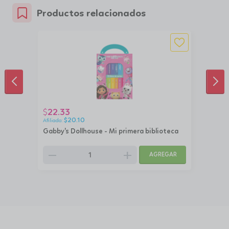
Productos relacionados
ANTERIOR
SIG
22.33
$
$
20.10
Gabby's Dollhouse - Mi primera biblioteca
remove
add
AGREGAR