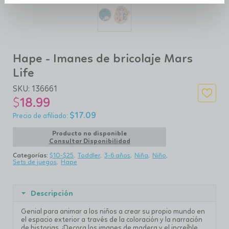
Hape - Imanes de bricolaje Mars
Life
SKU:
136661
$
18.99
$
17.09
Producto no disponible
Consultar Disponibilidad
Categorías:
$10-$25
Toddler
3-6 años
Niña
Niño
Sets de juegos
Hape
Descripción
Genial para animar a los niños a crear su propio mundo en
el espacio exterior a través de la coloración y la narración
de historias. ¡Decora los imanes de madera y el increíble