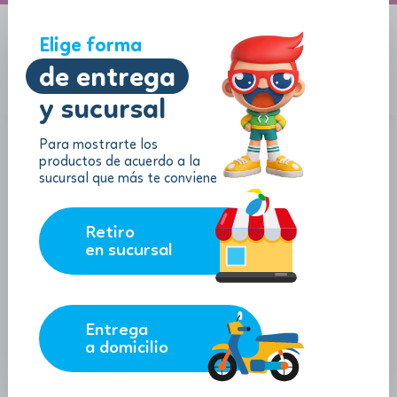
A domicilio
Jugueton Autopista
Elige forma
de entrega
y sucursal
Menu
$
0.00
Para mostrarte los
productos de acuerdo a la
sucursal que más te conviene
Retiro
en sucursal
Entrega
a domicilio