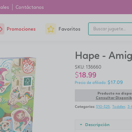
ales
Contáctanos
Promociones
Favoritos
Hape - Amig
SKU:
136660
$
18.99
$
17.09
Producto no dispo
Consultar Disponib
Categorías:
$10-$25
Toddler
3-
Descripción