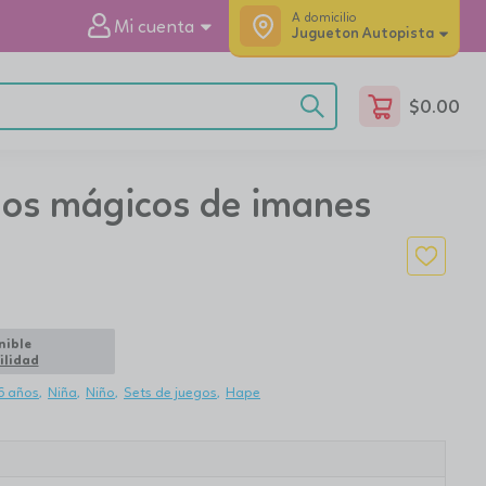
A domicilio
Mi cuenta
Jugueton Autopista
$
0.00
os mágicos de imanes
nible
ilidad
6 años
Niña
Niño
Sets de juegos
Hape