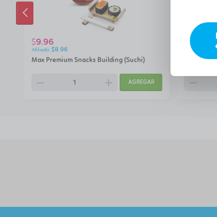
ANTERIOR
9.96
9.96
$
$
$
8.96
$
8.9
Max Premium Snacks Building (Suchi)
Max Premiu
remove
add
remove
AGREGAR