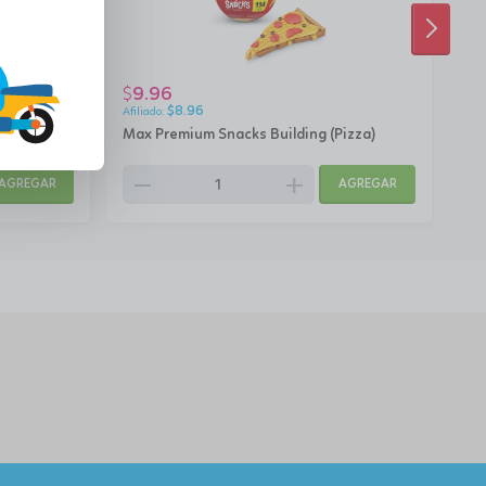
SIGUI
9.96
9
$
$
$
8.96
Ramen)
Max Premium Snacks Building (Pizza)
Max
remove
add
rem
AGREGAR
AGREGAR