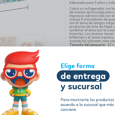
Adecuado para 3 años y má
Cubra su refrigerador con la
de imanes de bricolaje para
impresos cobrará vida con el
incluye 6 marcadores de pu
con el tema de amigos mágic
productos de arte de Hape, c
combinar el amor por la crea
historias. Los imanes tienen
brillantes y el tema creativo
cuando los colorean, sino ca
Tamaño del paquete :
32 x
Edad:
4 años+
Información adicional
Elige forma
de entrega
y sucursal
Para mostrarte los productos
acuerdo a la sucursal que más
conviene