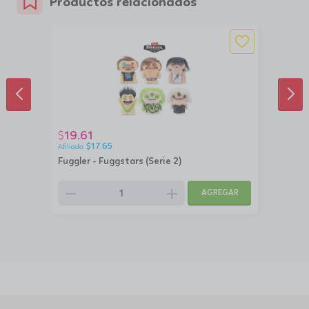
Productos relacionados
ANTERIOR
SIG
19.61
$
$
17.65
Fuggler - Fuggstars (Serie 2)
remove
add
AGREGAR