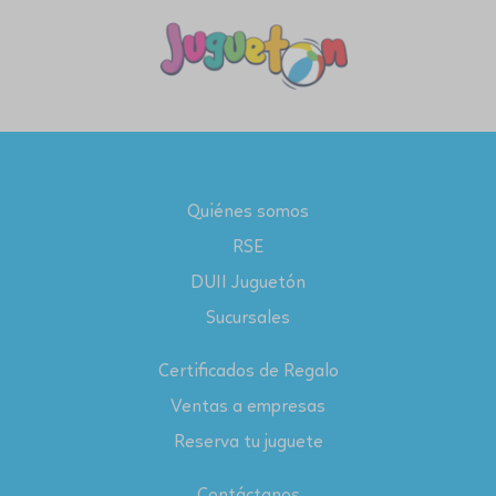
Quiénes somos
RSE
DUII Juguetón
Sucursales
Certificados de Regalo
Ventas a empresas
Reserva tu juguete
Contáctanos