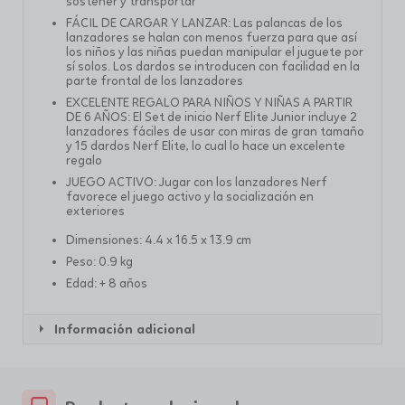
sostener y transportar
FÁCIL DE CARGAR Y LANZAR: Las palancas de los
lanzadores se halan con menos fuerza para que así
los niños y las niñas puedan manipular el juguete por
sí solos. Los dardos se introducen con facilidad en la
parte frontal de los lanzadores
EXCELENTE REGALO PARA NIÑOS Y NIÑAS A PARTIR
DE 6 AÑOS: El Set de inicio Nerf Elite Junior incluye 2
lanzadores fáciles de usar con miras de gran tamaño
y 15 dardos Nerf Elite, lo cual lo hace un excelente
regalo
JUEGO ACTIVO: Jugar con los lanzadores Nerf
favorece el juego activo y la socialización en
exteriores
Dimensiones: ‎4.4 x 16.5 x 13.9 cm
Peso: 0.9 kg
Edad: + 8 años
Información adicional