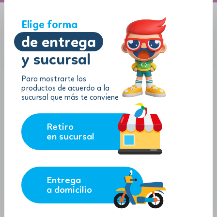
A domicilio
Jugueton Autopista
Elige forma
de entrega
y sucursal
Menu
$
0.00
Para mostrarte los
productos de acuerdo a la
sucursal que más te conviene
Retiro
en sucursal
Entrega
a domicilio