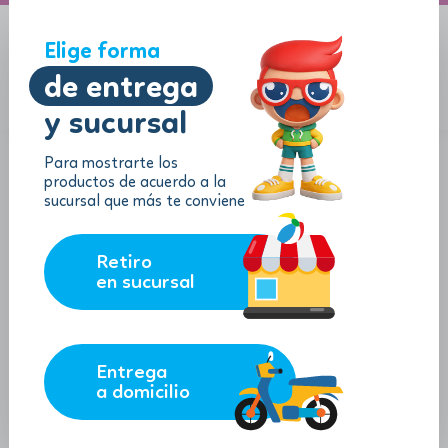
A domicilio
Jugueton Autopista
Elige forma
de entrega
y sucursal
Menu
$
0.00
Para mostrarte los
productos de acuerdo a la
sucursal que más te conviene
Retiro
en sucursal
Entrega
a domicilio