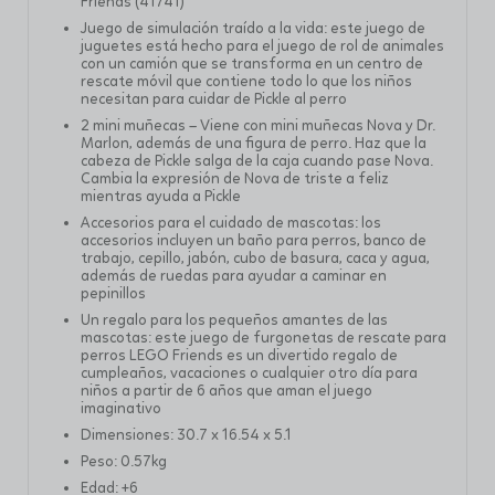
Friends (41741)
Juego de simulación traído a la vida: este juego de
juguetes está hecho para el juego de rol de animales
con un camión que se transforma en un centro de
rescate móvil que contiene todo lo que los niños
necesitan para cuidar de Pickle al perro
2 mini muñecas – Viene con mini muñecas Nova y Dr.
Marlon, además de una figura de perro. Haz que la
cabeza de Pickle salga de la caja cuando pase Nova.
Cambia la expresión de Nova de triste a feliz
mientras ayuda a Pickle
Accesorios para el cuidado de mascotas: los
accesorios incluyen un baño para perros, banco de
trabajo, cepillo, jabón, cubo de basura, caca y agua,
además de ruedas para ayudar a caminar en
pepinillos
Un regalo para los pequeños amantes de las
mascotas: este juego de furgonetas de rescate para
perros LEGO Friends es un divertido regalo de
cumpleaños, vacaciones o cualquier otro día para
niños a partir de 6 años que aman el juego
imaginativo
Dimensiones: 30.7 x 16.54 x 5.1
Peso: 0.57kg
Edad: +6