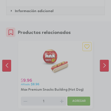
Información adicional
Productos relacionados
ANTERIOR
SIG
9.96
$
$
8.96
Max Premium Snacks Building (Hot Dog)
remove
add
AGREGAR