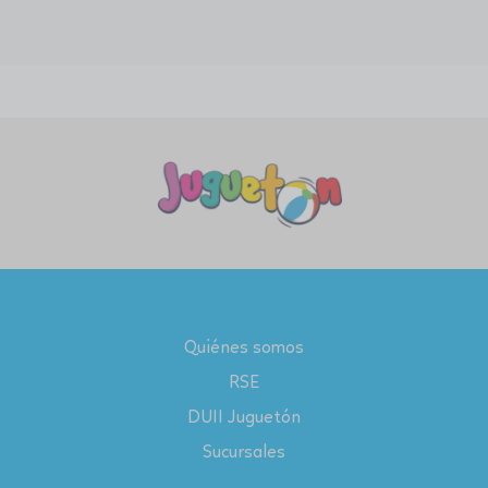
Quiénes somos
RSE
DUII Juguetón
Sucursales