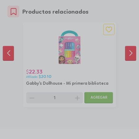
Productos relacionados
ANTERIOR
SIG
22.33
$
$
20.10
Gabby's Dollhouse - Mi primera biblioteca
remove
add
AGREGAR