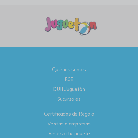
Quiénes somos
RSE
DUII Juguetón
Sucursales
Certificados de Regalo
Ventas a empresas
Reserva tu juguete