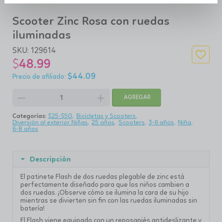
Scooter Zinc Rosa con ruedas
iluminadas
SKU:
129614
$
48.99
$
44.09
remove
add
AGREGAR
Categorías:
$25-$50
Bicicletas y Scooters
Diversión al exterior Niñas
25 años
Scooters
3-6 años
Niña
6-8 años
Descripción
El patinete Flash de dos ruedas plegable de zinc está
perfectamente diseñado para que los niños cambien a
dos ruedas. ¡Observe cómo se ilumina la cara de su hijo
mientras se divierten sin fin con las ruedas iluminadas sin
batería!
El Flash viene equipado con un reposapiés antideslizante y