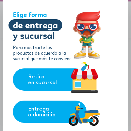
A domicilio
Jugueton Autopista
Elige forma
de entrega
y sucursal
Menu
$
0.00
Para mostrarte los
productos de acuerdo a la
sucursal que más te conviene
Retiro
en sucursal
Entrega
a domicilio