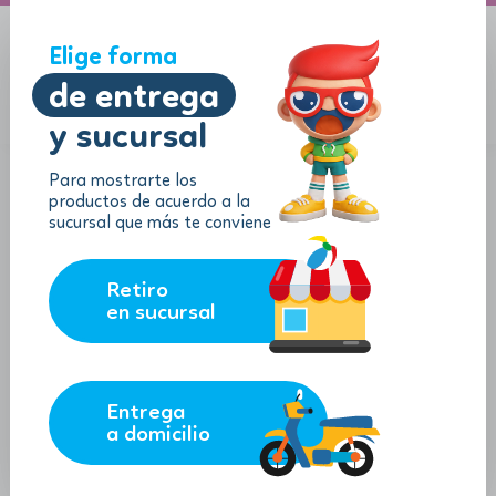
A domicilio
Jugueton Autopista
Elige forma
de entrega
y sucursal
Menu
$
0.00
Para mostrarte los
productos de acuerdo a la
sucursal que más te conviene
Retiro
en sucursal
Entrega
a domicilio