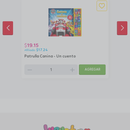
ANTERIOR
SIG
19.15
$
$
17.24
Patrulla Canina - Un cuento
remove
add
AGREGAR