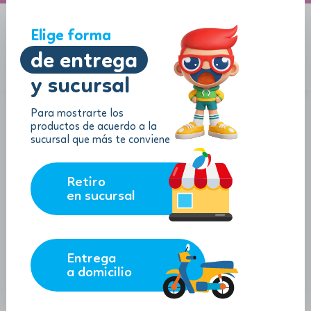
A domicilio
Jugueton Autopista
Elige forma
de entrega
y sucursal
Menu
$
0.00
Para mostrarte los
productos de acuerdo a la
sucursal que más te conviene
Retiro
en sucursal
Entrega
a domicilio