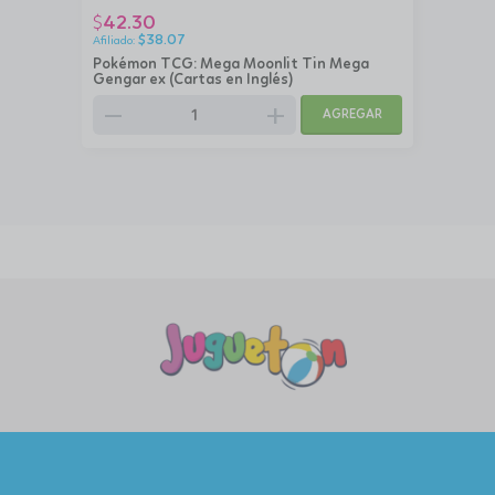
42.30
$
$
38.07
Pokémon TCG: Mega Moonlit Tin Mega
Gengar ex (Cartas en Inglés)
remove
add
AGREGAR