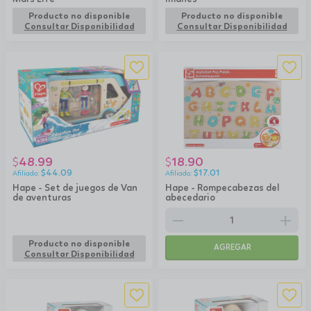
Producto no disponible
Producto no disponible
Consultar Disponibilidad
Consultar Disponibilidad
48.99
18.90
$
$
$
44.09
$
17.01
Hape - Set de juegos de Van
Hape - Rompecabezas del
de aventuras
abecedario
remove
add
Producto no disponible
AGREGAR
Consultar Disponibilidad