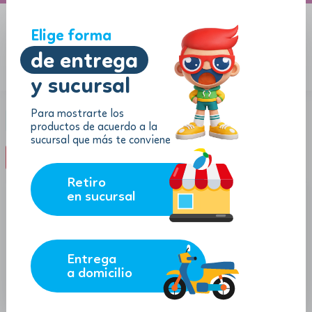
A domicilio
Jugueton Autopista
Elige forma
de entrega
y sucursal
Menu
$
0.00
Para mostrarte los
Marca:
Hape
productos de acuerdo a la
sucursal que más te conviene
filter_list
FILTROS (1)
Retiro
en sucursal
Entrega
a domicilio
15.39
35.51
$
$
$
13.85
$
31.96