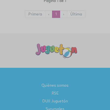
Página 1 de 1
Primera
‹
1
›
Última
Quiénes somos
RSE
DUII Juguetón
Sucursales