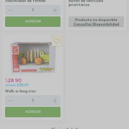
clasificador de formas
botón de vehículos
prioritarios
remove
add
Producto no disponible
AGREGAR
Consultar Disponibilidad
28.90
$
$
26.01
Walk-a-long croc
remove
add
AGREGAR