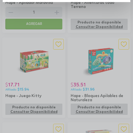
Hape - Apilador Maravilla
Hape - Aventuras todo
Terreno
remove
add
Producto no disponible
AGREGAR
Consultar Disponibilidad
17.71
35.51
$
$
$
15.94
$
31.96
Hape - Juego Kitty
Hape - Bloques Apilables de
Naturaleza
Producto no disponible
Producto no disponible
Consultar Disponibilidad
Consultar Disponibilidad