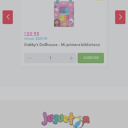
ANTERIOR
SIG
22.33
$
$
20.10
Gabby's Dollhouse - Mi primera biblioteca
remove
add
AGREGAR