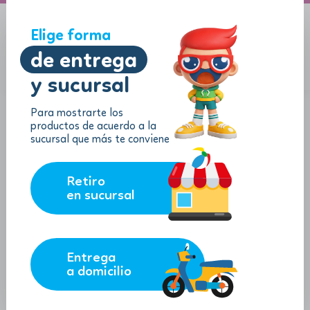
A domicilio
Jugueton Autopista
Elige forma
de entrega
y sucursal
Menu
$
0.00
Para mostrarte los
productos de acuerdo a la
sucursal que más te conviene
Retiro
en sucursal
Entrega
a domicilio