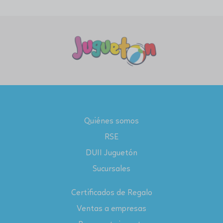
Quiénes somos
RSE
DUII Juguetón
Sucursales
Certificados de Regalo
Ventas a empresas