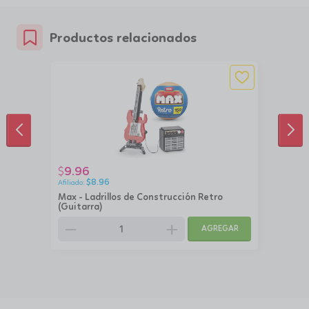
Productos relacionados
ANTERIOR
SIG
9.96
$
$
8.96
Max - Ladrillos de Construcción Retro
(Guitarra)
remove
add
AGREGAR