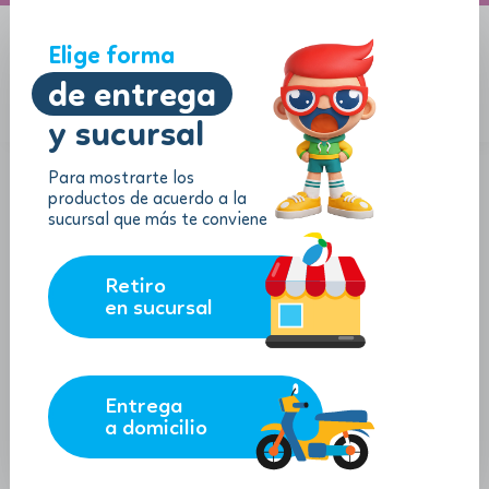
A domicilio
Jugueton Autopista
Elige forma
de entrega
y sucursal
Menu
$
0.00
Para mostrarte los
productos de acuerdo a la
sucursal que más te conviene
Retiro
en sucursal
Entrega
a domicilio
Guitarra tipo Acústica de Madera
SKU:
67152