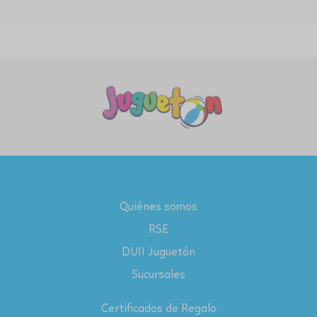
Quiénes somos
RSE
DUII Juguetón
Sucursales
Certificados de Regalo