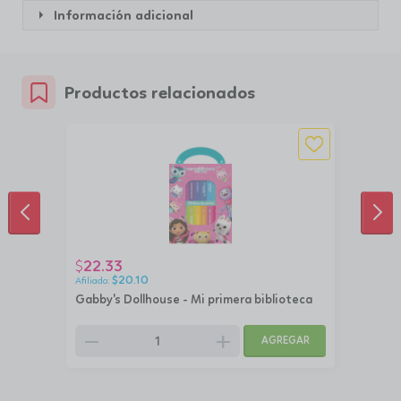
Información adicional
Productos relacionados
ANTERIOR
SIG
22.33
$
$
20.10
Gabby's Dollhouse - Mi primera biblioteca
remove
add
AGREGAR