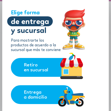
A domicilio
Jugueton Autopista
Elige forma
de entrega
y sucursal
Menu
$
0.00
Para mostrarte los
productos de acuerdo a la
sucursal que más te conviene
Retiro
en sucursal
Entrega
a domicilio
Camioneta con remolque de
cuatrimoto