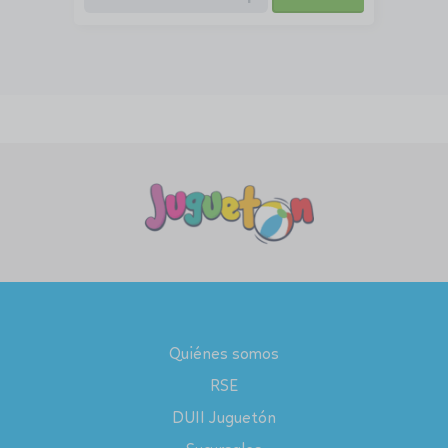
Quiénes somos
RSE
DUII Juguetón