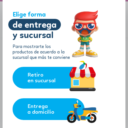
A domicilio
Jugueton Autopista
Elige forma
de entrega
y sucursal
Menu
$
0.00
Para mostrarte los
productos de acuerdo a la
sucursal que más te conviene
Retiro
en sucursal
Entrega
a domicilio