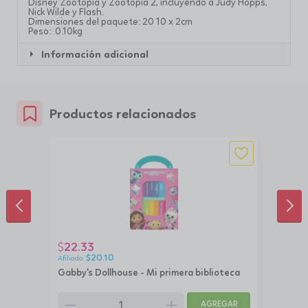
Disney Zootopia y Zootopia 2, incluyendo a Judy Hopps,
Nick Wilde y Flash.
Dimensiones del paquete: 20 10 x 2cm
Peso: 0.10kg
Información adicional
Productos relacionados
ANTERIOR
SIG
22.33
$
$
20.10
Gabby's Dollhouse - Mi primera biblioteca
remove
add
AGREGAR