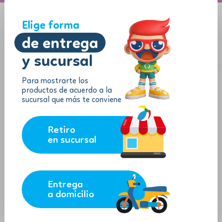
A domicilio
Jugueton Autopista
Elige forma
de entrega
y sucursal
Menu
$
0.00
Para mostrarte los
productos de acuerdo a la
sucursal que más te conviene
Retiro
en sucursal
Entrega
a domicilio