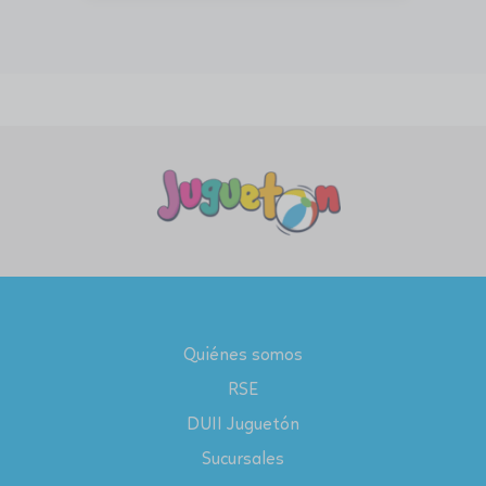
Quiénes somos
RSE
DUII Juguetón
Sucursales