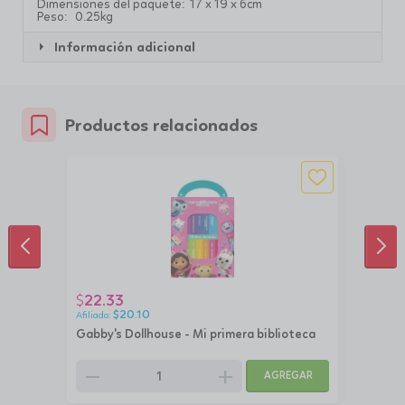
Dimensiones del paquete: 17 x 19 x 6cm
Peso: 0.25kg
Información adicional
Productos relacionados
ANTERIOR
SIG
22.33
$
$
20.10
Gabby's Dollhouse - Mi primera biblioteca
remove
add
AGREGAR