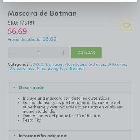
Mascara de Batman
SKU:
175181
$
6.69
$
6.02
remove
add
AGREGAR
Categorías:
$0-$10
Disfraces
Novedades
6-8 años
8-10 años
10 años o más
Niño
Boing Toys
Batman
Descripción
Incluye una mascara con detalles autenticos.
Es facil de usar y es perfecto para disfrazarse del
superheroe y vivir increibles aventuras en cualquier
momento del dia.
Dimensiones del paquete: 16 x 16 x 4cm
Peso: 1kg
Información adicional