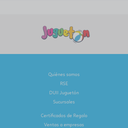
Quiénes somos
RSE
DUII Juguetón
Sucursales
Certificados de Regalo
Ventas a empresas