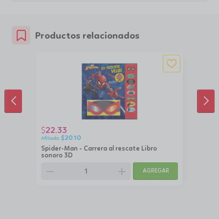
Productos relacionados
ANTERIOR
SIG
22.33
$
$
20.10
Spider-Man - Carrera al rescate Libro
sonoro 3D
remove
add
AGREGAR