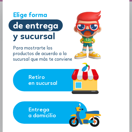
A domicilio
Jugueton Autopista
Elige forma
de entrega
y sucursal
Menu
$
0.00
Para mostrarte los
productos de acuerdo a la
sucursal que más te conviene
Retiro
en sucursal
Entrega
a domicilio