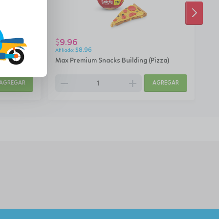
SIGUI
9.96
9
$
$
$
8.96
Ramen)
Max Premium Snacks Building (Pizza)
Max
remove
add
rem
AGREGAR
AGREGAR