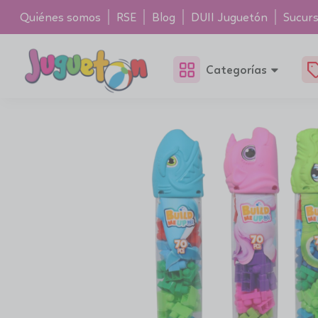
Quiénes somos
RSE
Blog
DUII Juguetón
Sucurs
Categorías