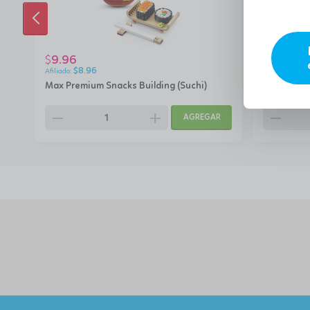
ANTERIOR
9.96
9.96
$
$
$
8.96
$
8.9
o
Max Premium Snacks Building (Suchi)
Max Premiu
remove
add
remove
AGREGAR