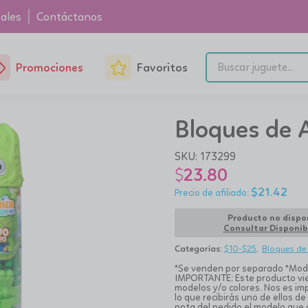
ales
Contáctanos
Promociones
Favoritos
Bloques de 
SKU:
173299
$
23.80
$
21.42
Producto no dispo
Consultar Disponib
Categorías:
$10-$25
Bloques de
*Se venden por separado *Model
IMPORTANTE: Este producto vie
modelos y/o colores. Nos es im
lo que recibirás uno de ellos de
nota del pedido el modelo que 