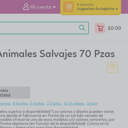
A domicilio
Mi cuenta
Jugueton Autopista
$
0.00
Animales Salvajes 70 Pzas
nible
ilidad
 armar
6-8 años
3-6 años
2-3 años
12-24 meses
Unisex
os sujetos a disponibilidad *Los colores y diseño pueden variar.
ne desde el fabricante en forma de un surtido variado de
posible ofrecerte uno de esos modelos y/o colores concretos, por
 forma aleatoria (en función de la disponibilidad). Coloca en la
deseas o llama para consultar disponibilidad.