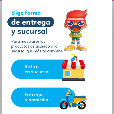
A domicilio
Jugueton Autopista
Elige forma
de entrega
y sucursal
Menu
$
0.00
Para mostrarte los
productos de acuerdo a la
sucursal que más te conviene
Retiro
en sucursal
Entrega
a domicilio