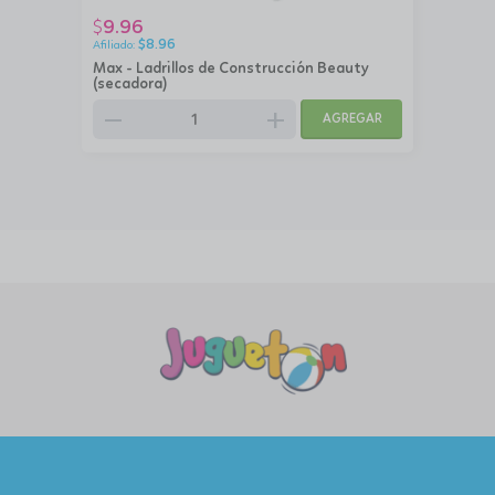
9.96
$
$
8.96
Max - Ladrillos de Construcción Beauty
(secadora)
remove
add
AGREGAR