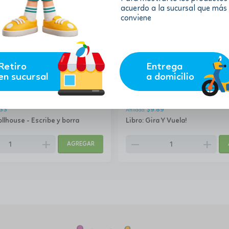
acuerdo a la sucursal que más
conviene
Retiro
Entrega
en sucursal
a domicilio
10.99
$
.33
$
9.89
llhouse - Escribe y borra
Libro: Gira Y Vuela!
add
remove
add
AGREGAR