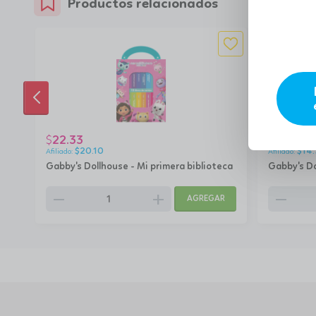
Productos relacionados
ANTERIOR
22.33
15.92
$
$
$
20.10
$
14
Gabby's Dollhouse - Mi primera biblioteca
Gabby's Do
remove
add
remove
AGREGAR