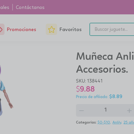
ales
Contáctanos
Promociones
Favoritos
Muñeca Anlil
Accesorios.
SKU:
138441
$
9.88
$
8.89
remove
add
Categorías:
$0-$10
Anlily
25 añ