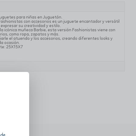
juguetes para niñas en Juguetón.
Fashionistas con accesorios es un juguete encantador y versátil
 expresar su creatividad y estilo.
 la icónica muñeca Barbie, esta versión Fashionistas viene con
rios, como ropa, zapatos y más.
rle el atuendo y los accesorios, creando diferentes looks y
a ocasión.
te: 25X15X7
 de