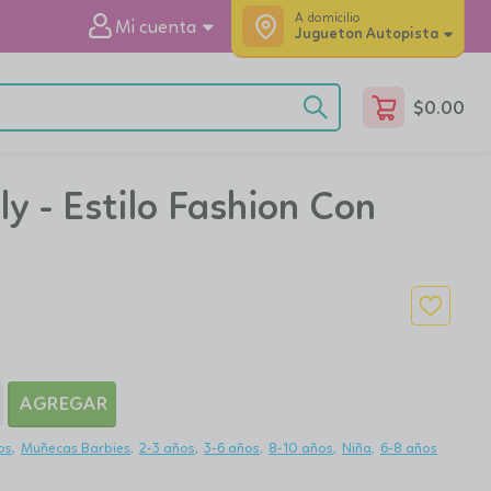
A domicilio
Mi cuenta
Jugueton Autopista
$
0.00
y - Estilo Fashion Con
AGREGAR
os
Muñecas Barbies
2-3 años
3-6 años
8-10 años
Niña
6-8 años