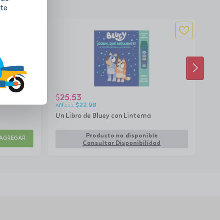
 te
SIGUI
25.53
2
$
$
$
22.98
Un Libro de Bluey con Linterna
Din
¡3
rem
Producto no disponible
AGREGAR
Consultar Disponibilidad