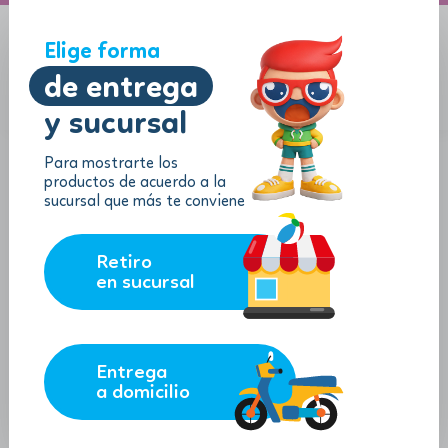
A domicilio
Jugueton Autopista
Elige forma
de entrega
y sucursal
Menu
$
0.00
Para mostrarte los
productos de acuerdo a la
sucursal que más te conviene
Retiro
en sucursal
Entrega
a domicilio
Playgo - Set de plastilina / Isla de
Animales