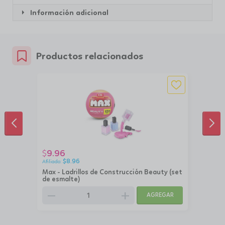
Información adicional
Productos relacionados
ANTERIOR
SIG
9.96
$
$
8.96
Max - Ladrillos de Construcción Beauty (set
de esmalte)
remove
add
AGREGAR