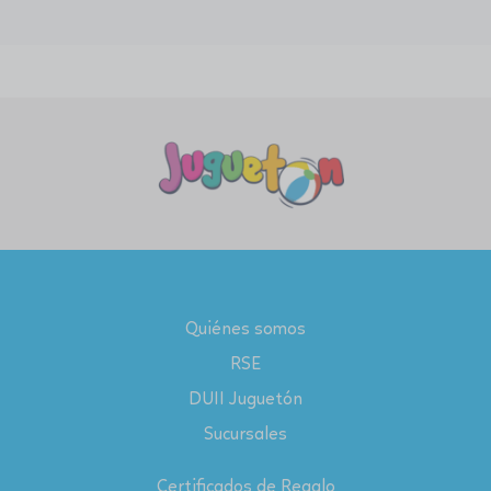
Quiénes somos
RSE
DUII Juguetón
Sucursales
Certificados de Regalo