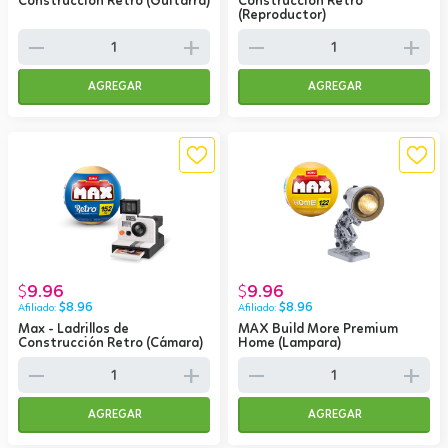
Construcción Retro (Guitarra)
Construcción Retro
(Reproductor)
remove
add
remove
add
AGREGAR
AGREGAR
9.96
9.96
$
$
$
8.96
$
8.96
Max - Ladrillos de
MAX Build More Premium
Construcción Retro (Cámara)
Home (Lampara)
remove
add
remove
add
AGREGAR
AGREGAR