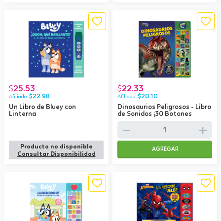
25.53
22.33
$
$
$
22.98
$
20.10
Un Libro de Bluey con
Dinosaurios Peligrosos - Libro
Linterna
de Sonidos ¡30 Botones
remove
add
Producto no disponible
AGREGAR
Consultar Disponibilidad