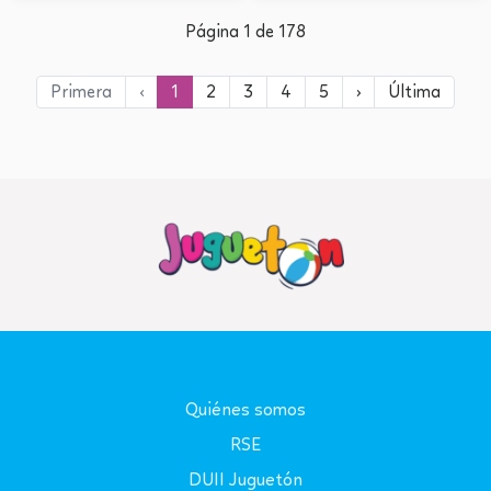
Página 1 de 178
Primera
‹
1
2
3
4
5
›
Última
Quiénes somos
RSE
DUII Juguetón