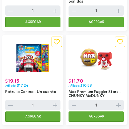
Sonidos
remove
add
remove
add
AGREGAR
AGREGAR
19.15
11.70
$
$
$
17.24
$
10.53
Patrulla Canina - Un cuento
Max Premium Fuggler Stars -
CHUNKY McDUNKY
remove
add
remove
add
AGREGAR
AGREGAR