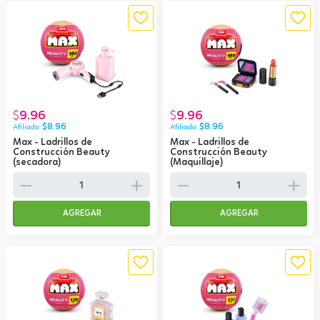
9.96
9.96
$
$
$
8.96
$
8.96
Max - Ladrillos de
Max - Ladrillos de
Construcción Beauty
Construcción Beauty
(secadora)
(Maquillaje)
remove
add
remove
add
AGREGAR
AGREGAR