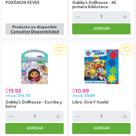
POKÉMON EEVEE
Gabby's Dollhouse - Mi
primera biblioteca
remove
add
Producto no disponible
AGREGAR
Consultar Disponibilidad
15.92
10.99
$
$
$
14.33
$
9.89
Gabby's Dollhouse - Escribe y
Libro: Gira Y Vuela!
borra
remove
add
remove
add
AGREGAR
AGREGAR