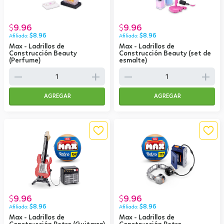
9.96
9.96
$
$
$
8.96
$
8.96
Max - Ladrillos de
Max - Ladrillos de
Construcción Beauty
Construcción Beauty (set de
(Perfume)
esmalte)
remove
add
remove
add
AGREGAR
AGREGAR
9.96
9.96
$
$
$
8.96
$
8.96
Max - Ladrillos de
Max - Ladrillos de