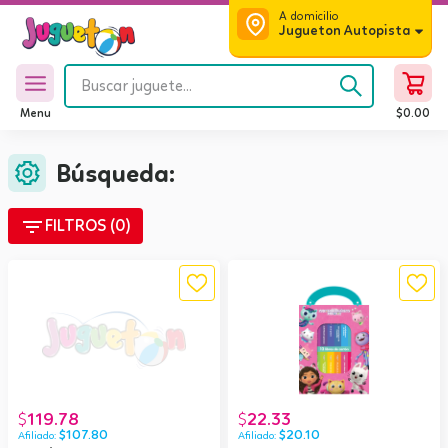
A domicilio
Jugueton Autopista
Menu
$
0.00
Búsqueda:
filter_list
FILTROS (0)
119.78
22.33
$
$
$
107.80
$
20.10