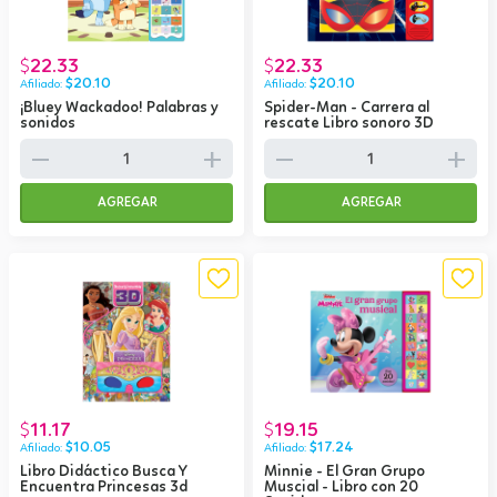
22.33
22.33
$
$
$
20.10
$
20.10
¡Bluey Wackadoo! Palabras y
Spider-Man - Carrera al
sonidos
rescate Libro sonoro 3D
remove
add
remove
add
AGREGAR
AGREGAR
11.17
19.15
$
$
$
10.05
$
17.24
Libro Didáctico Busca Y
Minnie - El Gran Grupo
Encuentra Princesas 3d
Muscial - Libro con 20