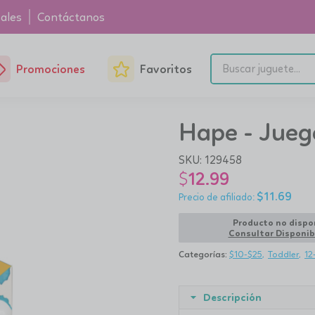
ales
Contáctanos
Promociones
Favoritos
Hape - Jueg
SKU:
129458
$
12.99
$
11.69
Producto no dispo
Consultar Disponib
Categorías:
$10-$25
Toddler
12
Descripción