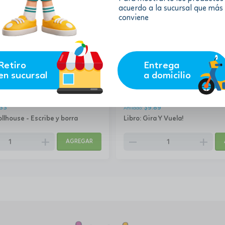
acuerdo a la sucursal que más
conviene
Retiro
Entrega
en sucursal
a domicilio
10.99
$
.33
$
9.89
llhouse - Escribe y borra
Libro: Gira Y Vuela!
add
remove
add
AGREGAR