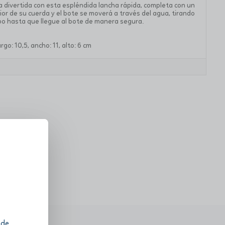
a divertida con esta espléndida lancha rápida, completa con un
rior de su cuerda y el bote se moverá a través del agua, tirando
bo hasta que llegue al bote de manera segura.
go: 10,5, ancho: 11, alto: 6 cm
 de