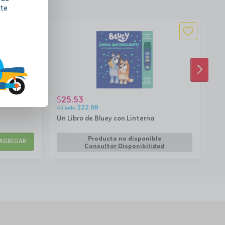
 te
SIGUI
25.53
2
$
$
$
22.98
Un Libro de Bluey con Linterna
Din
¡3
rem
Producto no disponible
AGREGAR
Consultar Disponibilidad