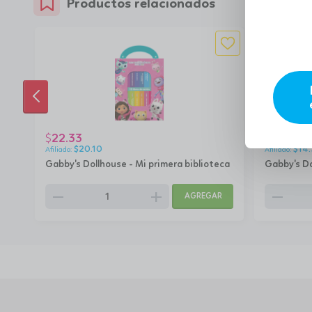
Productos relacionados
ANTERIOR
22.33
15.92
$
$
$
20.10
$
14
Gabby's Dollhouse - Mi primera biblioteca
Gabby's Do
remove
add
remove
AGREGAR