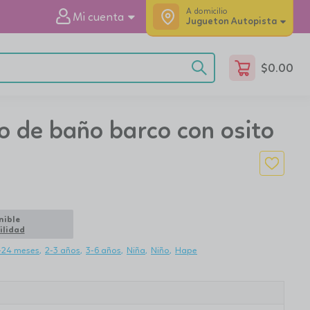
A domicilio
Mi cuenta
Jugueton Autopista
$
0.00
o de baño barco con osito
nible
ilidad
-24 meses
2-3 años
3-6 años
Niña
Niño
Hape